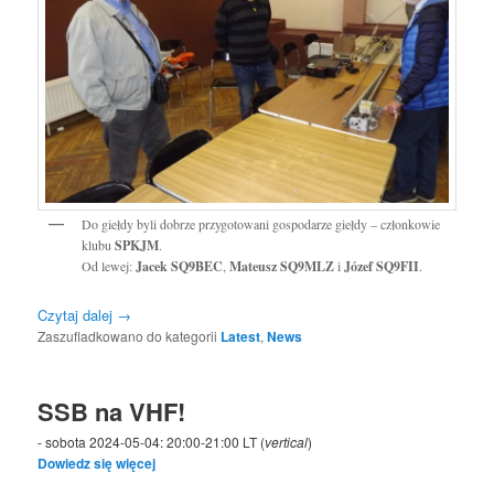
Do giełdy byli dobrze przygotowani gospodarze giełdy – członkowie
klubu
SPKJM
.
Od lewej:
Jacek SQ9BEC
,
Mateusz SQ9MLZ
i
Józef SQ9FII
.
Czytaj dalej
→
Zaszufladkowano do kategorii
Latest
,
News
SSB na VHF!
- sobota 2024-05-04: 20:00-21:00 LT (
vertical
)
Dowiedz się więcej