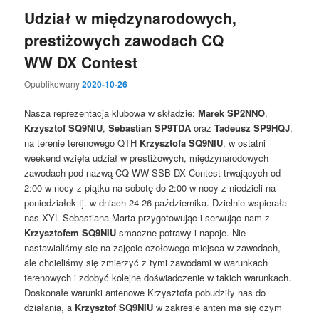
Udział w międzynarodowych,
prestiżowych zawodach CQ
WW DX Contest
Opublikowany
2020-10-26
Nasza reprezentacja klubowa w składzie:
Marek SP2NNO
,
Krzysztof SQ9NIU
,
Sebastian SP9TDA
oraz
Tadeusz SP9HQJ
,
na terenie terenowego QTH
Krzysztofa SQ9NIU
, w ostatni
weekend wzięła udział w prestiżowych, międzynarodowych
zawodach pod nazwą CQ WW SSB DX Contest trwających od
2:00 w nocy z piątku na sobotę do 2:00 w nocy z niedzieli na
poniedziałek tj. w dniach 24-26 października. Dzielnie wspierała
nas XYL Sebastiana Marta przygotowując i serwując nam z
Krzysztofem SQ9NIU
smaczne potrawy i napoje. Nie
nastawialiśmy się na zajęcie czołowego miejsca w zawodach,
ale chcieliśmy się zmierzyć z tymi zawodami w warunkach
terenowych i zdobyć kolejne doświadczenie w takich warunkach.
Doskonałe warunki antenowe Krzysztofa pobudziły nas do
działania, a
Krzysztof SQ9NIU
w zakresie anten ma się czym