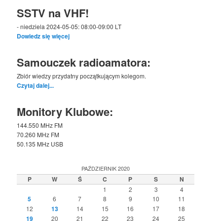
SSTV na VHF!
- niedziela 2024-05-05: 08:00-09:00 LT
Dowiedz się więcej
Samouczek radioamatora:
Zbiór wiedzy przydatny początkującym kolegom.
Czytaj dalej...
Monitory Klubowe:
144.550 MHz FM
70.260 MHz FM
50.135 MHz USB
PAŹDZIERNIK 2020
P
W
Ś
C
P
S
N
1
2
3
4
5
6
7
8
9
10
11
12
13
14
15
16
17
18
19
20
21
22
23
24
25