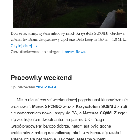
Dobrze rozwinięty system antenowy na KF
Krzysztofa SQ9NIU
: obrotowa
antena Hex Beam, dwupasmowy dipol oraz Delta Loop na 160 m. – 1.8 MHz.
Czytaj dalej
→
Zaszufladkowano do kategorii
Latest
,
News
Pracowity weekend
Opublikowany
2020-10-19
Mimo nienajlepszej weekendowej pogody nasi klubowicze nie
próżnowali.
Marek SP2NNO
wraz z
Krzysztofem SQ9NIU
zajęli
się wyżarzaniem nowej lampy do PA, a
Mateusz SQ9MLZ
zajął
się zestrojeniem dwóch anten na pasmo UKF. Yaga
„współpracowała” bardzo dobrze, natomiast było trochę
problemów z anteną szczelinową, ale i tu w końcu się udało i
antena działa bezbłędnie. Tak więc jesteśmy w pełni