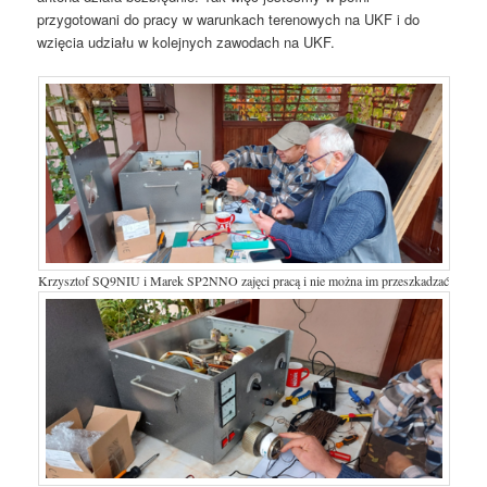
przygotowani do pracy w warunkach terenowych na UKF i do
wzięcia udziału w kolejnych zawodach na UKF.
Krzysztof SQ9NIU i Marek SP2NNO zajęci pracą i nie można im przeszkadzać