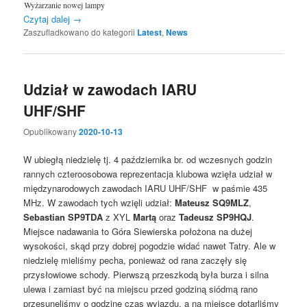
Wyżarzanie nowej lampy
Czytaj dalej
→
Zaszufladkowano do kategorii
Latest
,
News
Udział w zawodach IARU
UHF/SHF
Opublikowany
2020-10-13
W ubiegłą niedzielę tj. 4 października br. od wczesnych godzin
rannych czteroosobowa reprezentacja klubowa wzięła udział w
międzynarodowych zawodach IARU UHF/SHF w paśmie 435
MHz. W zawodach tych wzięli udział:
Mateusz SQ9MLZ
,
Sebastian SP9TDA
z XYL
Martą
oraz
Tadeusz SP9HQJ
.
Miejsce nadawania to Góra Siewierska położona na dużej
wysokości, skąd przy dobrej pogodzie widać nawet Tatry. Ale w
niedzielę mieliśmy pecha, ponieważ od rana zaczęły się
przysłowiowe schody. Pierwszą przeszkodą była burza i silna
ulewa i zamiast być na miejscu przed godziną siódmą rano
przesunęliśmy o godzinę czas wyjazdu, a na miejsce dotarliśmy