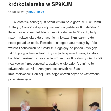
krótkofalarska w SP9KJM
Opublikowany
2020-10-05
W ostatnią sobotę tj. 3 października br. o godz. 9.00 w Domu
Kultury „Chemik” odbyła się wznowiona giełda krótkofalarska. O
ile w marcu br. na giełdzie uczestniczyło około 60 osób, to tym
razem frekwencja była znacznie mniejsza. Tym razem było
nieco ponad 25 osób. Powodem takiego stanu rzeczy był fakt
wzrost zachorowań na Covid 19 sięgający do ponad 2 tysięcy
takich przypadków w kraju. Sytuacja ta spowodowała, że starsi,
bardziej narażeni na zakażenie wirusem krótkofalowcy nie chcieli
ryzykować i zrezygnowali z udziału w giełdzie. Ale mimo to
odwiedziło nas kilku znanych i cenionych na Śląsku
krótkofalowców. Poniżej kilka zdjęć obrazujących to wznowione
przedsięwzięcie.