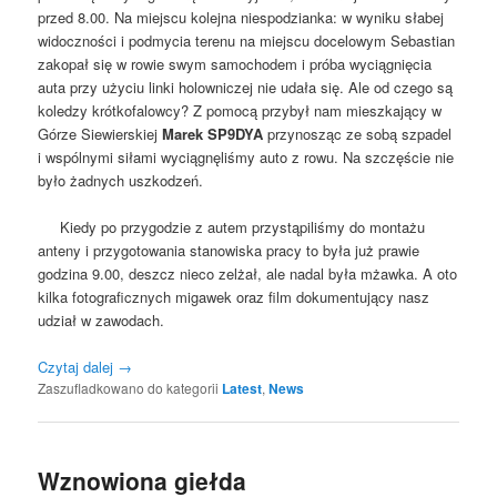
przed 8.00. Na miejscu kolejna niespodzianka: w wyniku słabej
widoczności i podmycia terenu na miejscu docelowym Sebastian
zakopał się w rowie swym samochodem i próba wyciągnięcia
auta przy użyciu linki holowniczej nie udała się. Ale od czego są
koledzy krótkofalowcy? Z pomocą przybył nam mieszkający w
Górze Siewierskiej
Marek SP9DYA
przynosząc ze sobą szpadel
i wspólnymi siłami wyciągnęliśmy auto z rowu. Na szczęście nie
było żadnych uszkodzeń.
Kiedy po przygodzie z autem przystąpiliśmy do montażu
anteny i przygotowania stanowiska pracy to była już prawie
godzina 9.00, deszcz nieco zelżał, ale nadal była mżawka. A oto
kilka fotograficznych migawek oraz film dokumentujący nasz
udział w zawodach.
Czytaj dalej
→
Zaszufladkowano do kategorii
Latest
,
News
Wznowiona giełda