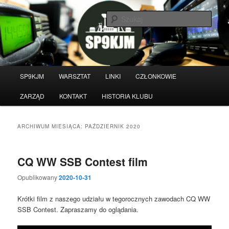
Przeskocz
Przeskocz
do
do
Szuka
tekstu
widgetów
Witamy na stronie klubu
krótkofalarskiego SP9KJM
Główne
SP9KJM
WARSZTAT
LINKI
CZŁONKOWIE
menu
ZARZĄD
KONTAKT
HISTORIA KLUBU
ARCHIWUM MIESIĄCA:
PAŹDZIERNIK 2020
CQ WW SSB Contest film
Opublikowany
2020-10-31
Krótki film z naszego udziału w tegorocznych zawodach CQ WW
SSB Contest. Zapraszamy do oglądania.