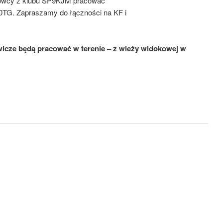
alowcy z klubu SP9KJM pracować
TG. Zapraszamy do łączności na KF i
wicze będą pracować w terenie – z wieży widokowej w