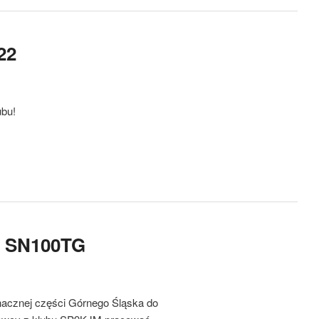
22
ubu!
a SN100TG
nacznej części Górnego Śląska do