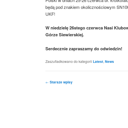
Polski w dniach 25-26 czerwca br. krótkof
będą pod znakiem okolicznościowym SN100
UKF!
W niedzielę 26stego czerwca Nasi Klubo
Górze Siewierskiej.
Serdecznie zapraszamy do odwiedzin!
Zaszufladkowano do kategorii
Latest
,
News
Nawigacja
←
Starsze wpisy
wpisu