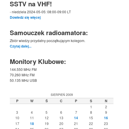
SSTV na VHF!
- niedziela 2024-05-05: 08:00-09:00 LT
Dowiedz się więcej
Samouczek radioamatora:
Zbiór wiedzy przydatny początkującym kolegom.
Czytaj dalej...
Monitory Klubowe:
144.550 MHz FM
70.260 MHz FM
50.135 MHz USB
SIERPIEŃ 2009
P
W
Ś
C
P
S
N
1
2
3
4
5
6
7
8
9
10
11
12
13
14
15
16
17
18
19
20
21
22
23