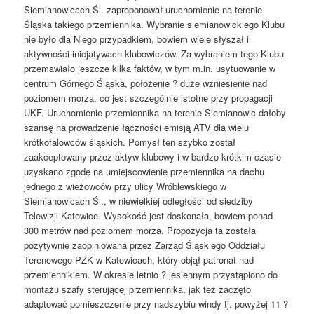
Siemianowicach Śl. zaproponował uruchomienie na terenie
Śląska takiego przemiennika. Wybranie siemianowickiego Klubu
nie było dla Niego przypadkiem, bowiem wiele słyszał i
aktywności inicjatywach klubowiczów. Za wybraniem tego Klubu
przemawiało jeszcze kilka faktów, w tym m.in. usytuowanie w
centrum Górnego Śląska, położenie ? duże wzniesienie nad
poziomem morza, co jest szczególnie istotne przy propagacji
UKF. Uruchomienie przemiennika na terenie Siemianowic dałoby
szansę na prowadzenie łączności emisją ATV dla wielu
krótkofalowców śląskich. Pomysł ten szybko został
zaakceptowany przez aktyw klubowy i w bardzo krótkim czasie
uzyskano zgodę na umiejscowienie przemiennika na dachu
jednego z wieżowców przy ulicy Wróblewskiego w
Siemianowicach Śl., w niewielkiej odległości od siedziby
Telewizji Katowice. Wysokość jest doskonała, bowiem ponad
300 metrów nad poziomem morza. Propozycja ta została
pozytywnie zaopiniowana przez Zarząd Śląskiego Oddziału
Terenowego PZK w Katowicach, który objął patronat nad
przemiennikiem. W okresie letnio ? jesiennym przystąpiono do
montażu szafy sterującej przemiennika, jak też zaczęto
adaptować pomieszczenie przy nadszybiu windy tj. powyżej 11 ?