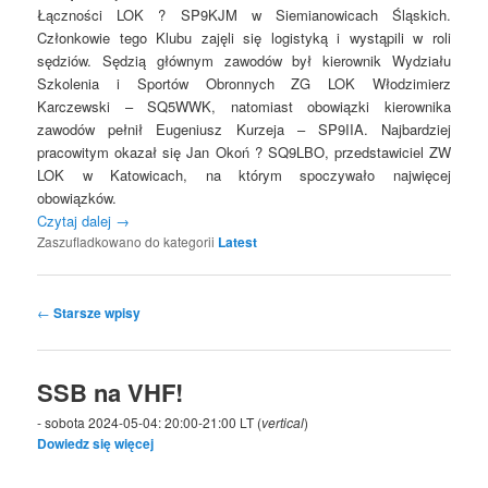
Łączności LOK ? SP9KJM w Siemianowicach Śląskich.
Członkowie tego Klubu zajęli się logistyką i wystąpili w roli
sędziów. Sędzią głównym zawodów był kierownik Wydziału
Szkolenia i Sportów Obronnych ZG LOK Włodzimierz
Karczewski – SQ5WWK, natomiast obowiązki kierownika
zawodów pełnił Eugeniusz Kurzeja – SP9IIA. Najbardziej
pracowitym okazał się Jan Okoń ? SQ9LBO, przedstawiciel ZW
LOK w Katowicach, na którym spoczywało najwięcej
obowiązków.
Czytaj dalej
→
Zaszufladkowano do kategorii
Latest
Nawigacja
←
Starsze wpisy
wpisu
SSB na VHF!
- sobota 2024-05-04: 20:00-21:00 LT (
vertical
)
Dowiedz się więcej