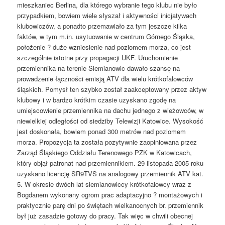
mieszkaniec Berlina, dla którego wybranie tego klubu nie było
przypadkiem, bowiem wiele słyszał i aktywności inicjatywach
klubowiczów, a ponadto przemawiało za tym jeszcze kilka
faktów, w tym m.in. usytuowanie w centrum Górnego Śląska,
położenie ? duże wzniesienie nad poziomem morza, co jest
szczególnie istotne przy propagacji UKF. Uruchomienie
przemiennika na terenie Siemianowic dawało szansę na
prowadzenie łączności emisją ATV dla wielu krótkofalowców
śląskich. Pomysł ten szybko został zaakceptowany przez aktyw
klubowy i w bardzo krótkim czasie uzyskano zgodę na
umiejscowienie przemiennika na dachu jednego z wieżowców, w
niewielkiej odległości od siedziby Telewizji Katowice. Wysokość
jest doskonała, bowiem ponad 300 metrów nad poziomem
morza. Propozycja ta została pozytywnie zaopiniowana przez
Zarząd Śląskiego Oddziału Terenowego PZK w Katowicach,
który objął patronat nad przemiennikiem. 29 listopada 2005 roku
uzyskano licencję SR9TVS na analogowy przemiennik ATV kat.
5. W okresie dwóch lat siemianowiccy krótkofalowcy wraz z
Bogdanem wykonany ogrom prac adaptacyjno ? montażowych i
praktycznie parę dni po świętach wielkanocnych br. przemiennik
był już zasadzie gotowy do pracy. Tak więc w chwili obecnej