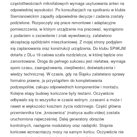
częstotliwościach mikrofalowych wymaga usytuowania anten na
odpowiedniej wysokości. Po konsultacjach na spotkaniu w klubie
Siemianowickim zapadły odpowiednie decyzje i zadania zostały
podzielone. Rozpoczęły się prace remontowe i adaptacyjne
pomieszczenia, w którym urządzenie ma pracować, wystąpiono
z podaniem o zezwolenie i znak wywoławczy, załatwiono
akceptację spółdzielni mieszkaniowej. Z mojej strony podjąłem
się zaplanowania oraz konstrukcji urządzenia. Do klubu SP9KJM
dotarła z DL-u 19 calowa szafa rozdzielcza, w której będzie ono
zamontowane. Droga do pełnego sukcesu jest niełatwa, wymaga
sporo czasu, zaangażowania, cierpliwości, doświadczenia i
wiedzy technicznej. W czasie, gdy na Śląsku załatwiano sprawy
formalno prawne, ja przystąpiłem do kompletowania
podzespołów, zakupu odpowiednich komponentów i montażu.
Kolejne etapy budowy kończone były testami. Oczywiście
odbywało się to wszystko w czasie wolnym ,czasami a może i
nawet w większości kosztem życia rodzinnego. Część główna
przemiennika tzw. „krosownica” (matryca audio-video) została
uruchomiona najwcześniej. Dalej generatory obrazów
kontrolnych, następnie modulatory oraz nadajniki. Stopnie
końcowe wzmacniaczy mocy na samym końcu. Oczywiście nie