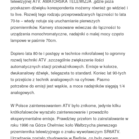
telewizyjnej ATV. AMATORSKA TELEWIZJA ,gdzie poza
przekazem dźwięku korespondenta możemy również go widzieć i
to live. Rozwój tego rodzaju przeprowadzanych łączności to lata
70-te – wtedy notuje się uruchamianie pierwszych
przemienników. Kamery stosowane wówczas do łączności to
urządzenia monochromatyczne, nadajniki o malej mocy często
lampowe w paśmie 70cm.
Dopiero lata 80-te i postępy w technice mikrofalowej to ogromny
rozwój techniki ATV ,szczególnie zwiększenie ilości
automatycznych stacji przekaźnikowych. Emisje w kolorze,
dwukanałowy dźwięk, telegazeta to standard. Koniec lat 90-tych
to przejście z technik analogowych na cyfrowe. Pasmo
potrzebne do emisji jest wąskie, a moce nadajników sięgają 1/4
analogowych.
W Polsce zainteresowaniem ATV było znikome, jedynie kilku
krótkofalowców wyrażało zainteresowanie i prowadziło
eksperymentalne emisje. Prawdziwy przełom to zainstalowanie w
roku 1996 na Górze Chełmiec koło Wałbrzycha pierwszego
przemiennika telewizyjnego o znaku wywoławczym SR6ATV.
Urządzenie zostało zbudowanie w Berlinie, co było owocem