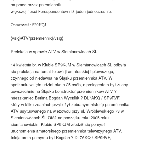
na prace przez przemiennik
większej ilości korespondentów niż jeden jednocześnie.
Opracował : SP9HQJ
{vsig}ATV/przemiennik{/vsig}
Prelekcja w sprawie ATV w Siemianowicach Śl.
14 kwietnia br. w Klubie SP9KJM w Siemianowicach Śl. odbyła
się prelekcja na temat telewizji amatorskiej i pierwszego,
czynnego od niedawna na Śląsku przemiennika ATV. W
spotkaniu wzięło udział około 25 osób, a prelegentem był znany
powszechnie na Śląsku konstruktor przemienników ATV ?
mieszkaniec Berlina Bogdan Wyciślik ? DL7AKQ / SP9RVF,
który w kilku zdaniach przybliżył zebranym historię przemiennika
ATV usytuowanego na wieżowcu przy ul. Wróblewskiego 73 w
Siemianowicach Śl. Otóż na początku roku 2005 roku
siemianowickim Klubie SP9KJM zrodził się pomysł
uruchomienia amatorskiego przemiennika telewizyjnego ATV.
Inicjatorem pomysłu był Bogdan ? DL7AKQ / SP9RVF,