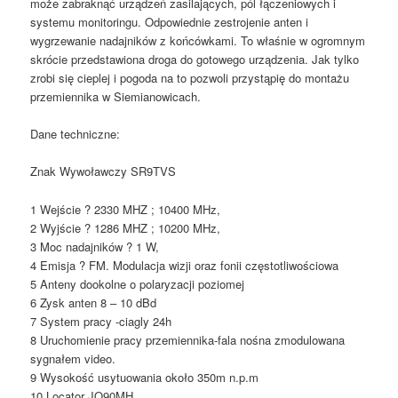
może zabraknąć urządzeń zasilających, pól łączeniowych i
systemu monitoringu. Odpowiednie zestrojenie anten i
wygrzewanie nadajników z końcówkami. To właśnie w ogromnym
skrócie przedstawiona droga do gotowego urządzenia. Jak tylko
zrobi się cieplej i pogoda na to pozwoli przystąpię do montażu
przemiennika w Siemianowicach.
Dane techniczne:
Znak Wywoławczy SR9TVS
1 Wejście ? 2330 MHZ ; 10400 MHz,
2 Wyjście ? 1286 MHZ ; 10200 MHz,
3 Moc nadajników ? 1 W,
4 Emisja ? FM. Modulacja wizji oraz fonii częstotliwościowa
5 Anteny dookolne o polaryzacji poziomej
6 Zysk anten 8 – 10 dBd
7 System pracy -ciagly 24h
8 Uruchomienie pracy przemiennika-fala nośna zmodulowana
sygnałem video.
9 Wysokość usytuowania około 350m n.p.m
10 Locator JO90MH