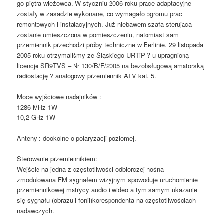
go piętra wieżowca. W styczniu 2006 roku prace adaptacyjne
zostały w zasadzie wykonane, co wymagało ogromu prac
remontowych i instalacyjnych. Już niebawem szafa sterująca
zostanie umieszczona w pomieszczeniu, natomiast sam
przemiennik przechodzi próby techniczne w Berlinie. 29 listopada
2005 roku otrzymaliśmy ze Śląskiego URTiP ? u upragnioną
licencję SR9TVS – Nr 130/B/F/2005 na bezobsługową amatorską
radiostację ? analogowy przemiennik ATV kat. 5.
Moce wyjściowe nadajników :
1286 MHz 1W
10,2 GHz 1W
Anteny : dookolne o polaryzacji poziomej.
Sterowanie przemiennikiem:
Wejście na jedna z częstotliwości odbiorczej nośna
zmodulowana FM sygnałem wizyjnym spowoduje uruchomienie
przemiennikowej matrycy audio i wideo a tym samym ukazanie
się sygnału (obrazu i fonii)korespondenta na częstotliwościach
nadawczych.