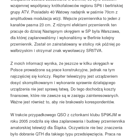
wzajemnej współpracy krótkofalowców regionu SP6 i berlińskiej
grupy ATV. Posiadało 40 Watowy nadajnik w paśmie 70cm z
amplitudowa modulacja wizji. Wejscie przemiennika to jeden z
kanałów pasma 23 cm. Z różnymi efektami przemiennik ten
pracuje do dzisiaj Następnym okręgiem w SP była Warszawa,
dla której zaplanowaliśmy i wykonaliśmy w Berlinie kolejny
przemiennik. Został on zainstalowany w stolicy rok później po
wałbrzyskim i otrzymał znak wywoławczy SR5TVA.
Z moich informacji wynika, że jeszcze w kilku okręgach w
Polsce prowadzone są prace konstrukcyjne, jednak na tym
najczęściej się kończy. Repiter telewizyjny jest urządzeniem
dosyć skomplikowanym i wykonanie sprawnie działającego
urządzenia nie jest sprawą łatwą. Do tego dochodzą koszty
finansowe, które nie zawsze są w zasięgu zainteresowanych.
Ważne jest również to, aby nie brakowało korespondentów.
W trakcie przypadkowego QSO z członkami klubu SP9KJM w
roku 2005 zrodziła się idea zaplanowania i budowy przemiennika
amatorskiej telewizji dla Śląska. Oczywiście nie bez znaczenia
było dobranie QTH dla takiego typu przedsięwzięcia. Praca na