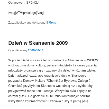
Opracował : SP9HQJ
{vsig}ATV/prelekcja{/vsig}
Zaszufladkowano do kategorii
Menu
Dzień w Skansenie 2009
Opublikowany
2009-08-18
W poniedziałki w czasie letnich wakacji w Skansenie w WPKiW
w Chorzowie domy kultury, pałace młodzieży i stowarzyszenia
młodzieży organizują gry i zabawy dla dzieci w różnym wieku.
Dziś nadszedł czas, aby organizacja dnia w Skansenie
przypadła Domowi Kultury ?Chemik? z Bytkowa. Załoga ?
Chemika? przybyła do Skansenu wcześniej niż zwykle, aby
przygotować różne konkurencje. Wszystko było zapięte na
ostatni guzik. Po godzinie 10-tej rano konferansjer powitał
wszystkich zgromadzonych i zabawa ruszyła pełną parą.