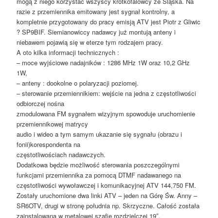
mogą z niego korzystać wszyscy krótkofalowcy ze Śląska. Na
razie z przemiennika emitowany jest sygnał kontrolny, a
kompletnie przygotowany do pracy emisją ATV jest Piotr z Gliwic
? SP9BIF. Siemianowiccy nadawcy już montują anteny i
niebawem pojawią się w eterze tym rodzajem pracy.
A oto kilka informacji technicznych :
– moce wyjściowe nadajników : 1286 MHz 1W oraz 10,2 GHz
1W,
– anteny : dookolne o polaryzacji poziomej.
– sterowanie przemiennikiem: wejście na jedna z częstotliwości
odbiorczej nośna
zmodulowana FM sygnałem wizyjnym spowoduje uruchomienie
przemiennikowej matrycy
audio i wideo a tym samym ukazanie się sygnału (obrazu i
fonii)korespondenta na
częstotliwościach nadawczych.
Dodatkowa będzie możliwość sterowania poszczególnymi
funkcjami przemiennika za pomocą DTMF nadawanego na
częstotliwości wywoławczej i komunikacyjnej ATV 144,750 FM.
Zostały uruchomione dwa linki ATV – jeden na Górę Św. Anny –
SR6OTV, drugi w stronę południa np. Skrzyczne. Całość została
zainstalowana w metalowej szafie rozdzielczej 19″.