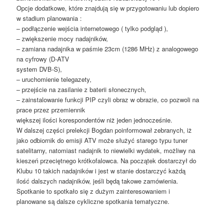
Opcje dodatkowe, które znajdują się w przygotowaniu lub dopiero
w stadium planowania :
– podłączenie wejścia internetowego ( tylko podgląd ),
– zwiększenie mocy nadajników,
– zamiana nadajnika w paśmie 23cm (1286 MHz) z analogowego
na cyfrowy (D-ATV
system DVB-S),
– uruchomienie telegazety,
– przejście na zasilanie z baterii słonecznych,
– zainstalowanie funkcji PIP czyli obraz w obrazie, co pozwoli na
prace przez przemiennik
większej ilości korespondentów niż jeden jednocześnie.
W dalszej części prelekcji Bogdan poinformował zebranych, iż
jako odbiornik do emisji ATV może służyć starego typu tuner
satelitarny, natomiast nadajnik to niewielki wydatek, możliwy na
kieszeń przeciętnego krótkofalowca. Na początek dostarczył do
Klubu 10 takich nadajników i jest w stanie dostarczyć każdą
ilość dalszych nadajników, jeśli będą takowe zamówienia.
Spotkanie to spotkało się z dużym zainteresowaniem i
planowane są dalsze cykliczne spotkania tematyczne.