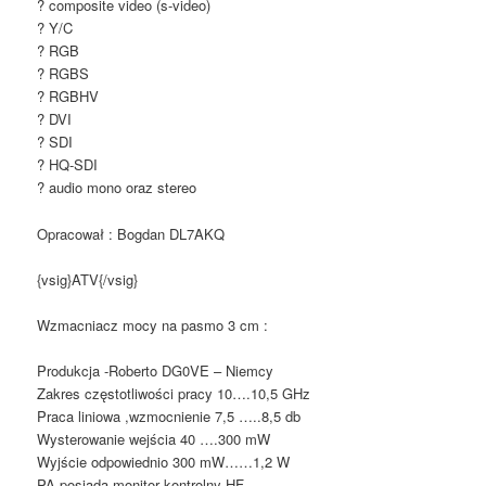
? composite video (s-video)
? Y/C
? RGB
? RGBS
? RGBHV
? DVI
? SDI
? HQ-SDI
? audio mono oraz stereo
Opracował : Bogdan DL7AKQ
{vsig}ATV{/vsig}
Wzmacniacz mocy na pasmo 3 cm :
Produkcja -Roberto DG0VE – Niemcy
Zakres częstotliwości pracy 10….10,5 GHz
Praca liniowa ,wzmocnienie 7,5 …..8,5 db
Wysterowanie wejścia 40 ….300 mW
Wyjście odpowiednio 300 mW……1,2 W
PA posiada monitor kontrolny HF