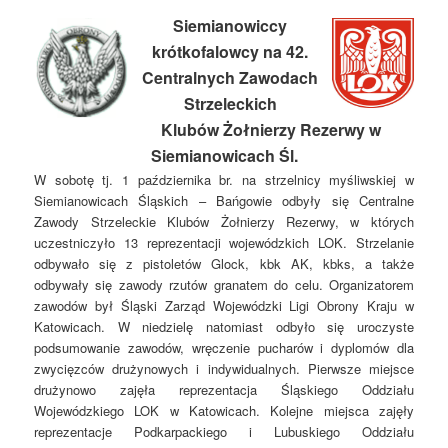
Siemianowiccy
krótkofalowcy na 42.
Centralnych Zawodach
Strzeleckich
Klubów Żołnierzy Rezerwy w
Siemianowicach Śl.
W sobotę tj. 1 października br. na strzelnicy myśliwskiej w
Siemianowicach Śląskich – Bańgowie odbyły się Centralne
Zawody Strzeleckie Klubów Żołnierzy Rezerwy, w których
uczestniczyło 13 reprezentacji wojewódzkich LOK. Strzelanie
odbywało się z pistoletów Glock, kbk AK, kbks, a także
odbywały się zawody rzutów granatem do celu. Organizatorem
zawodów był Śląski Zarząd Wojewódzki Ligi Obrony Kraju w
Katowicach. W niedzielę natomiast odbyło się uroczyste
podsumowanie zawodów, wręczenie pucharów i dyplomów dla
zwycięzców drużynowych i indywidualnych. Pierwsze miejsce
drużynowo zajęła reprezentacja Śląskiego Oddziału
Wojewódzkiego LOK w Katowicach. Kolejne miejsca zajęły
reprezentacje Podkarpackiego i Lubuskiego Oddziału