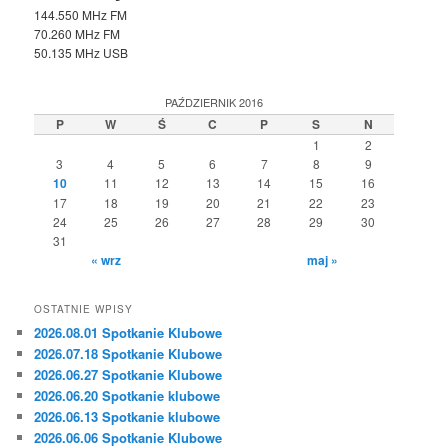
144.550 MHz FM
70.260 MHz FM
50.135 MHz USB
PAŹDZIERNIK 2016
P
W
Ś
C
P
S
N
1
2
3
4
5
6
7
8
9
10
11
12
13
14
15
16
17
18
19
20
21
22
23
24
25
26
27
28
29
30
31
« wrz
maj »
OSTATNIE WPISY
2026.08.01 Spotkanie Klubowe
2026.07.18 Spotkanie Klubowe
2026.06.27 Spotkanie Klubowe
2026.06.20 Spotkanie klubowe
2026.06.13 Spotkanie klubowe
2026.06.06 Spotkanie Klubowe