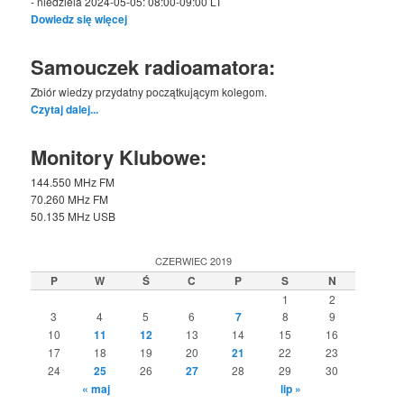
- niedziela 2024-05-05: 08:00-09:00 LT
Dowiedz się więcej
Samouczek radioamatora:
Zbiór wiedzy przydatny początkującym kolegom.
Czytaj dalej...
Monitory Klubowe:
144.550 MHz FM
70.260 MHz FM
50.135 MHz USB
CZERWIEC 2019
P
W
Ś
C
P
S
N
1
2
3
4
5
6
7
8
9
10
11
12
13
14
15
16
17
18
19
20
21
22
23
24
25
26
27
28
29
30
« maj
lip »