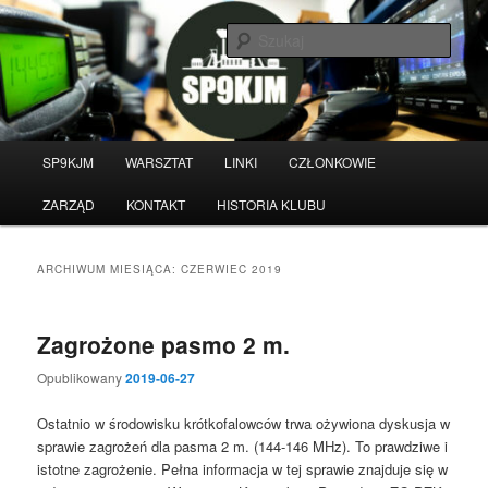
Przeskocz
Przeskocz
do
do
Szuka
tekstu
widgetów
Witamy na stronie klubu
krótkofalarskiego SP9KJM
Główne
SP9KJM
WARSZTAT
LINKI
CZŁONKOWIE
menu
ZARZĄD
KONTAKT
HISTORIA KLUBU
ARCHIWUM MIESIĄCA:
CZERWIEC 2019
Zagrożone pasmo 2 m.
Opublikowany
2019-06-27
Ostatnio w środowisku krótkofalowców trwa ożywiona dyskusja w
sprawie zagrożeń dla pasma 2 m. (144-146 MHz). To prawdziwe i
istotne zagrożenie. Pełna informacja w tej sprawie znajduje się w