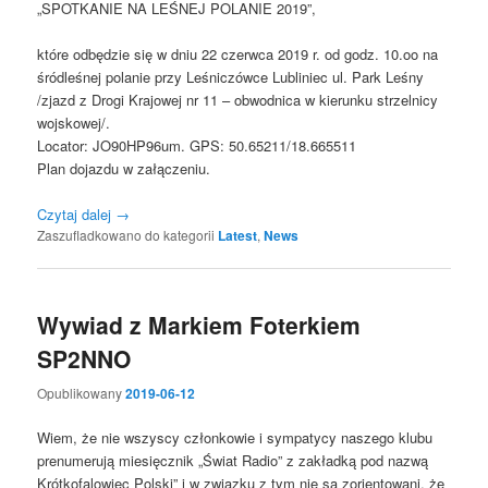
„SPOTKANIE NA LEŚNEJ POLANIE 2019”,
które odbędzie się w dniu 22 czerwca 2019 r. od godz. 10.oo na
śródleśnej polanie przy Leśniczówce Lubliniec ul. Park Leśny
/zjazd z Drogi Krajowej nr 11 – obwodnica w kierunku strzelnicy
wojskowej/.
Locator: JO90HP96um. GPS: 50.65211/18.665511
Plan dojazdu w załączeniu.
Czytaj dalej
→
Zaszufladkowano do kategorii
Latest
,
News
Wywiad z Markiem Foterkiem
SP2NNO
Opublikowany
2019-06-12
Wiem, że nie wszyscy członkowie i sympatycy naszego klubu
prenumerują miesięcznik „Świat Radio” z zakładką pod nazwą
Krótkofalowiec Polski” i w związku z tym nie są zorientowani, że