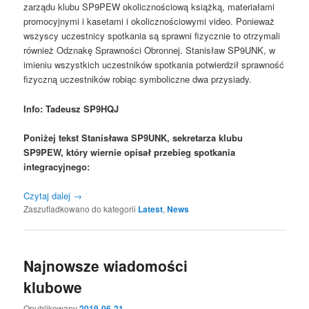
zarządu klubu SP9PEW okolicznościową książką, materiałami
promocyjnymi i kasetami i okolicznościowymi video. Ponieważ
wszyscy uczestnicy spotkania są sprawni fizycznie to otrzymali
również Odznakę Sprawności Obronnej. Stanisław SP9UNK, w
imieniu wszystkich uczestników spotkania potwierdził sprawność
fizyczną uczestników robiąc symboliczne dwa przysiady.
Info: Tadeusz SP9HQJ
Poniżej tekst Stanisława SP9UNK, sekretarza klubu
SP9PEW, który wiernie opisał przebieg spotkania
integracyjnego:
Czytaj dalej
→
Zaszufladkowano do kategorii
Latest
,
News
Najnowsze wiadomości
klubowe
Opublikowany
2019-06-21