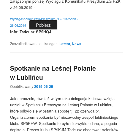
załączonym poniżej Wyciągu z Komunikatu Prezydium ZG PZK
z 26.06.2019 r.
Wyciąg-z-Komunikatu-Prezydium-ZG-PZK-z-dnia-
Pobierz
26.06.2019
Info: Tadeusz SP9HQJ
Zaszufladkowano do kategorii
Latest
,
News
Spotkanie na Leśnej Polanie
w Lublińcu
Opublikowany
2019-06-25
Jak corocznie, również w tym roku delegacja klubowa wzięła
udział w Spotkaniu Eterowym na Leśnej Polanie w Lublińcu,
które odbyło się w ostatnią sobotę tj. 22 czerwca br.
Organizatorem spotkania był niezawodny zespół lublinieckiego
klubu SP9PEW. Spotkanie to było niezwykle udane, a pogoda
dopisała. Prezes klubu SP9KJM Tadeusz obdarował członków