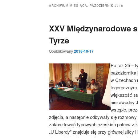
ARCHIWUM MIESIĄCA:
PAŹDZIERNIK 2018
XXV Międzynarodowe s
Tyrze
Opublikowany
2018-10-17
Po raz 25 – t
października 
w Czechach 
tegorocznym 
większość sta
niezawodny J
wstępie, prez
zdjęcia, a następnie odbywały się rozmowy 
zakosztować typowych czeskich potraw z kn
„U Liberdy” znajduje się przy głównej uli