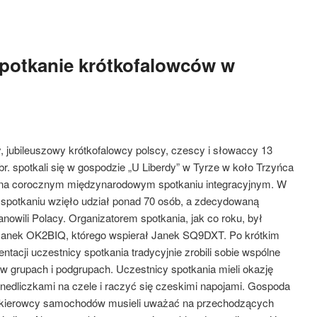
potkanie krótkofalowców w
y, jubileuszowy krótkofalowcy polscy, czescy i słowaccy 13
br. spotkali się w gospodzie „U Liberdy” w Tyrze w koło Trzyńca
na corocznym międzynarodowym spotkaniu integracyjnym. W
spotkaniu wzięło udział ponad 70 osób, a zdecydowaną
nowili Polacy. Organizatorem spotkania, jak co roku, był
anek OK2BIQ, którego wspierał Janek SQ9DXT. Po krótkim
entacji uczestnicy spotkania tradycyjnie zrobili sobie wspólne
w grupach i podgrupach. Uczestnicy spotkania mieli okazję
edliczkami na czele i raczyć się czeskimi napojami. Gospoda
cy i kierowcy samochodów musieli uważać na przechodzących