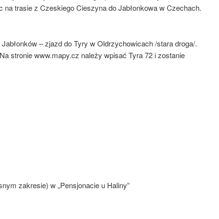
ec na trasie z Czeskiego Cieszyna do Jabłonkowa w Czechach.
Jabłonków – zjazd do Tyry w Oldrzychowicach /stara droga/.
Na stronie www.mapy.cz należy wpisać Tyra 72 i zostanie
snym zakresie) w „Pensjonacie u Haliny”