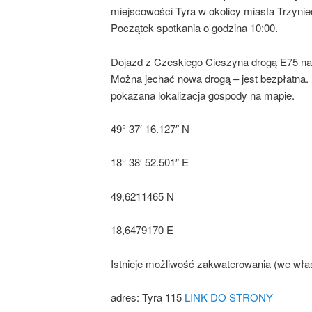
miejscowości Tyra w okolicy miasta Trzyni
Początek spotkania o godzina 10:00.
Dojazd z Czeskiego Cieszyna drogą E75 na 
Można jechać nowa drogą – jest bezpłatna. 
pokazana lokalizacja gospody na mapie.
49° 37′ 16.127″ N
18° 38′ 52.501″ E
49,6211465 N
18,6479170 E
Istnieje możliwość zakwaterowania (we wła
adres: Tyra 115
LINK DO STRONY