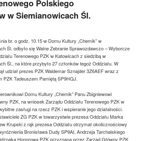
renowego Polskiego
w w Siemianowicach Śl.
nia br. o godz. 10.15 w Domu Kultury „Chemik” w
ch Śl. odbyło się Walne Zebranie Sprawozdawczo – Wyborcze
działu Terenowego PZK w Katowicach z siedzibą w
ch Śl., na które przybyło 27 członków tegoż Oddziału. W
iął udział prezes PZK Waldemar Sznajder 3Z6AEF wraz z
m PZK Tadeuszem Pamiętą SP9HQJ.
ierownikowi Domu Kultury „Chemik” Panu Zbigniewowi
ówny PZK, na wniosek Zarządu Oddziału Terenowego PZK w
bitne zasługi na rzecz PZK i wspieranie jego działalności.
dstawiciele ZG PZK w towarzystwie prezesa Oddziału Marka
ew Krupski z rąk prezesa Oddziału otrzymał okolicznościowy
 wyróżnienia Bronisława Dudy SP9AI, Andrzeja Tarchalskiego
dznaką Honorową PZK przyznaną przez Zarząd Główny PZK