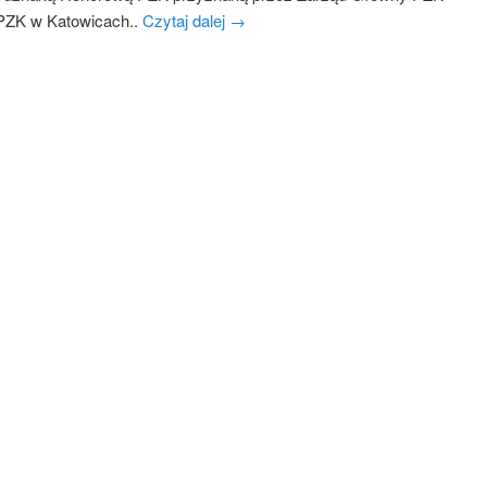
PZK w Katowicach..
Czytaj dalej
→