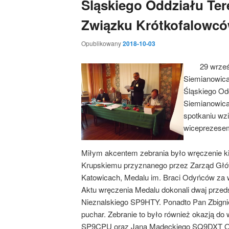
Śląskiego Oddziału Te
Związku Krótkofalowcó
Opublikowany
2018-10-03
29 wrześ
Siemianowica
Śląskiego Od
Siemianowica
spotkaniu wz
wiceprezese
Miłym akcentem zebrania było wręczenie k
Krupskiemu przyznanego przez Zarząd Gł
Katowicach, Medalu im. Braci Odyńców za wy
Aktu wręczenia Medalu dokonali dwaj prze
Nieznalskiego SP9HTY. Ponadto Pan Zbigni
puchar. Zebranie to było również okazją do
SP9CPU oraz Jana Madeckiego SQ9DXT O