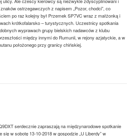
j ulicy. Ale czescy kierowcy są niezwykle zdyscyplinowani i
h znaków ostrzegawczych z napisem „Pozor, chodci”, co
ściem po raz kolejny był Przemek SP7VC wraz z małżonką i
wach krótkofalarsko – turystycznych. Uczestnicy spotkania
podobnych wyprawach grupy bielskich nadawców z klubu
zeszłości między innymi do Rumunii, w rejony azjatyckie, a w
utanu położonego przy granicy chińskiej.
Q9DXT serdecznie zapraszają na międzynarodowe spotkanie
 się w sobotę 13-10-2018 w gospodzie „U Liberdy” w