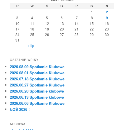
P
W
Ś
C
P
S
N
1
2
3
4
5
6
7
8
9
10
11
12
13
14
15
16
17
18
19
20
21
22
23
24
25
26
27
28
29
30
31
« lip
OSTATNIE WPISY
2026.08.09 Spotkanie Klubowe
2026.08.01 Spotkanie Klubowe
2026.07.18 Spotkanie Klubowe
2026.06.27 Spotkanie Klubowe
2026.06.20 Spotkanie klubowe
2026.06.13 Spotkanie klubowe
2026.06.06 Spotkanie Klubowe
ŁOŚ 2026 !
ARCHIWA