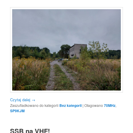
Czytaj dalej
→
Zaszufladkowano do kategorii
Bez kategorii
|
Otagowano
70MHz
,
SP9KJM
SSB na VHF!