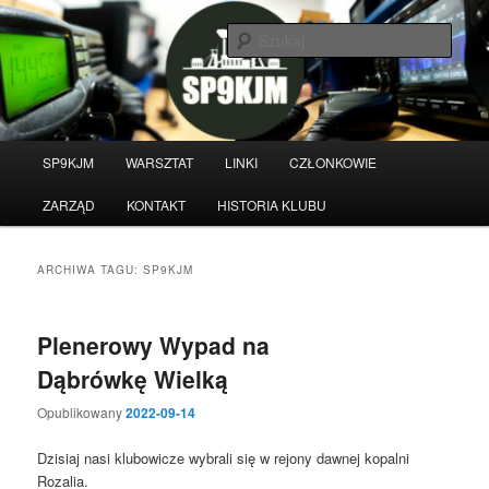
Przeskocz
Przeskocz
do
do
Szuka
tekstu
widgetów
Witamy na stronie klubu
krótkofalarskiego SP9KJM
Główne
SP9KJM
WARSZTAT
LINKI
CZŁONKOWIE
menu
ZARZĄD
KONTAKT
HISTORIA KLUBU
ARCHIWA TAGU:
SP9KJM
Plenerowy Wypad na
Dąbrówkę Wielką
Opublikowany
2022-09-14
Dzisiaj nasi klubowicze wybrali się w rejony dawnej kopalni
Rozalia.