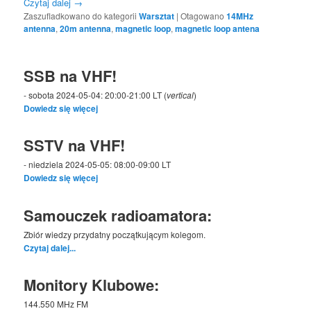
Czytaj dalej
→
Zaszufladkowano do kategorii
Warsztat
|
Otagowano
14MHz
antenna
,
20m antenna
,
magnetic loop
,
magnetic loop antena
SSB na VHF!
- sobota 2024-05-04: 20:00-21:00 LT (
vertical
)
Dowiedz się więcej
SSTV na VHF!
- niedziela 2024-05-05: 08:00-09:00 LT
Dowiedz się więcej
Samouczek radioamatora:
Zbiór wiedzy przydatny początkującym kolegom.
Czytaj dalej...
Monitory Klubowe:
144.550 MHz FM