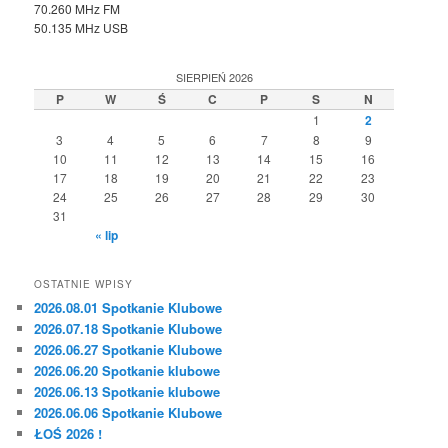
70.260 MHz FM
50.135 MHz USB
SIERPIEŃ 2026
P
W
Ś
C
P
S
N
1
2
3
4
5
6
7
8
9
10
11
12
13
14
15
16
17
18
19
20
21
22
23
24
25
26
27
28
29
30
31
« lip
OSTATNIE WPISY
2026.08.01 Spotkanie Klubowe
2026.07.18 Spotkanie Klubowe
2026.06.27 Spotkanie Klubowe
2026.06.20 Spotkanie klubowe
2026.06.13 Spotkanie klubowe
2026.06.06 Spotkanie Klubowe
ŁOŚ 2026 !