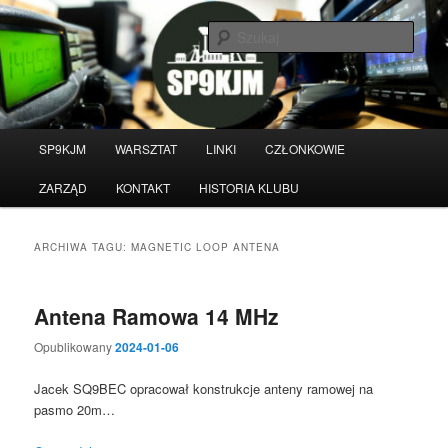
Przeskocz
Przeskocz
do
do
Szuka
tekstu
widgetów
Witamy na stronie klubu
krótkofalarskiego SP9KJM
Główne
SP9KJM
WARSZTAT
LINKI
CZŁONKOWIE
menu
ZARZĄD
KONTAKT
HISTORIA KLUBU
ARCHIWA TAGU:
MAGNETIC LOOP ANTENA
Antena Ramowa 14 MHz
Opublikowany
2024-01-06
Jacek SQ9BEC opracował konstrukcje anteny ramowej na
pasmo 20m…