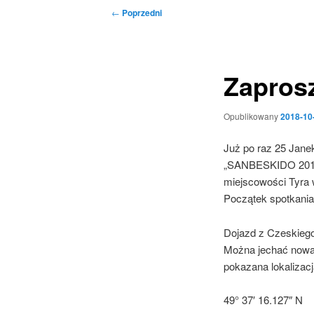
Nawigacja
←
Poprzedni
wpisu
Zapros
Opublikowany
2018-10
Już po raz 25 Jan
„SANBESKIDO 2018”.
miejscowości Tyra 
Początek spotkania
Dojazd z Czeskiego
Można jechać nowa 
pokazana lokalizac
49° 37′ 16.127″ N