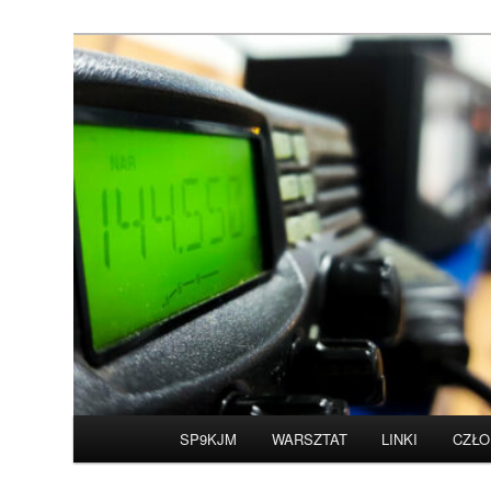
Przeskocz
do
tekstu
Witamy na stronie 
Główne
SP9KJM
WARSZTAT
LINKI
CZŁO
menu