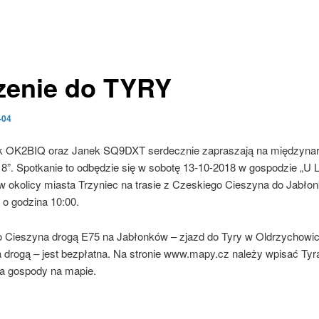
zenie do TYRY
-04
ek OK2BIQ oraz Janek SQ9DXT serdecznie zapraszają na międzyna
 Spotkanie to odbędzie się w sobotę 13-10-2018 w gospodzie „U L
w okolicy miasta Trzyniec na trasie z Czeskiego Cieszyna do Jabł
 o godzina 10:00.
 Cieszyna drogą E75 na Jabłonków – zjazd do Tyry w Oldrzychowica
drogą – jest bezpłatna. Na stronie www.mapy.cz należy wpisać Tyra
ja gospody na mapie.