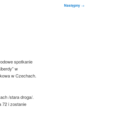
Następny
→
rodowe spotkanie
iberdy” w
onkowa w Czechach.
ch /stara droga/.
 72 i zostanie