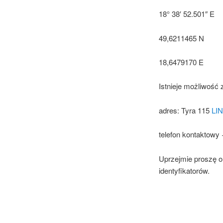
18° 38′ 52.501″ E
49,6211465 N
18,6479170 E
Istnieje możliwość
adres: Tyra 115
LI
telefon kontaktowy
Uprzejmie proszę o
identyfikatorów.