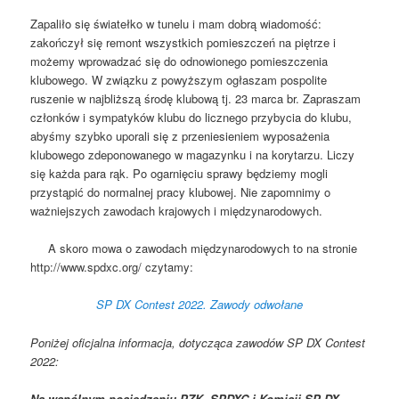
Zapaliło się światełko w tunelu i mam dobrą wiadomość:
zakończył się remont wszystkich pomieszczeń na piętrze i
możemy wprowadzać się do odnowionego pomieszczenia
klubowego. W związku z powyższym ogłaszam pospolite
ruszenie w najbliższą środę klubową tj. 23 marca br. Zapraszam
członków i sympatyków klubu do licznego przybycia do klubu,
abyśmy szybko uporali się z przeniesieniem wyposażenia
klubowego zdeponowanego w magazynku i na korytarzu. Liczy
się każda para rąk. Po ogarnięciu sprawy będziemy mogli
przystąpić do normalnej pracy klubowej. Nie zapomnimy o
ważniejszych zawodach krajowych i międzynarodowych.
A skoro mowa o zawodach międzynarodowych to na stronie
http://www.spdxc.org/ czytamy:
SP DX Contest 2022. Zawody odwołane
Poniżej oficjalna informacja, dotycząca zawodów SP DX Contest
2022:
Na wspólnym posiedzeniu PZK, SPDXC i Komisji SP DX