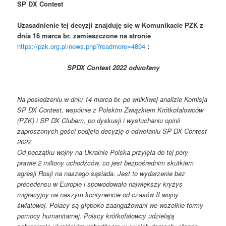
SP DX Contest
Uzasadnienie tej decyzji znajduję się w Komunikacie PZK z
dnia 16 marca br. zamieszczone na stronie
https://pzk.org.pl/news.php?readmore=4894
:
SPDX Contest 2022 odwołany
Na posiedzeniu w dniu 14 marca br. po wnikliwej analizie Komisja
SP DX Contest, wspólnie z Polskim Związkiem Krótkofalowców
(PZK) i SP DX Clubem, po dyskusji i wysłuchaniu opinii
zaproszonych gości podjęła decyzję o odwołaniu SP DX Contest
2022.
Od początku wojny na Ukrainie Polska przyjęła do tej pory
prawie 2 miliony uchodźców, co jest bezpośrednim skutkiem
agresji Rosji na naszego sąsiada. Jest to wydarzenie bez
precedensu w Europie i spowodowało największy kryzys
migracyjny na naszym kontynencie od czasów II wojny
światowej. Polacy są głęboko zaangażowani we wszelkie formy
pomocy humanitarnej. Polscy krótkofalowcy udzielają