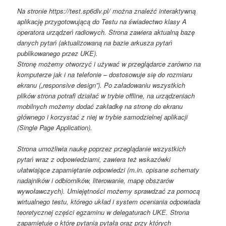
Na stronie https://test.sp6dlv.pl/ można znaleźć interaktywną
aplikację przygotowującą do Testu na świadectwo klasy A
operatora urządzeń radiowych. Strona zawiera aktualną bazę
danych pytań (aktualizowaną na bazie arkusza pytań
publikowanego przez UKE).
Stronę możemy otworzyć i używać w przeglądarce zarówno na
komputerze jak i na telefonie – dostosowuje się do rozmiaru
ekranu („responsive design”). Po załadowaniu wszystkich
plików strona potrafi działać w trybie offline, na urządzeniach
mobilnych możemy dodać zakładkę na stronę do ekranu
głównego i korzystać z niej w trybie samodzielnej aplikacji
(Single Page Application).
Strona umożliwia naukę poprzez przeglądanie wszystkich
pytań wraz z odpowiedziami, zawiera też wskazówki
ułatwiające zapamiętanie odpowiedzi (m.in. opisane schematy
nadajników i odbiorników, literowanie, mapę obszarów
wywoławczych). Umiejętności możemy sprawdzać za pomocą
wirtualnego testu, którego układ i system oceniania odpowiada
teoretycznej części egzaminu w delegaturach UKE. Strona
zapamiętuje o które pytania pytała oraz przy których