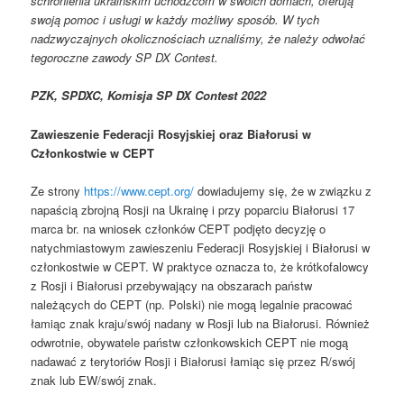
schronienia ukraińskim uchodźcom w swoich domach, oferują
swoją pomoc i usługi w każdy możliwy sposób. W tych
nadzwyczajnych okolicznościach uznaliśmy, że należy odwołać
tegoroczne zawody SP DX Contest.
PZK, SPDXC, Komisja SP DX Contest 2022
Zawieszenie Federacji Rosyjskiej oraz Białorusi w
Członkostwie w CEPT
Ze strony
https://www.cept.org/
dowiadujemy się, że w związku z
napaścią zbrojną Rosji na Ukrainę i przy poparciu Białorusi 17
marca br. na wniosek członków CEPT podjęto decyzję o
natychmiastowym zawieszeniu Federacji Rosyjskiej i Białorusi w
członkostwie w CEPT. W praktyce oznacza to, że krótkofalowcy
z Rosji i Białorusi przebywający na obszarach państw
należących do CEPT (np. Polski) nie mogą legalnie pracować
łamiąc znak kraju/swój nadany w Rosji lub na Białorusi. Również
odwrotnie, obywatele państw członkowskich CEPT nie mogą
nadawać z terytoriów Rosji i Białorusi łamiąc się przez R/swój
znak lub EW/swój znak.