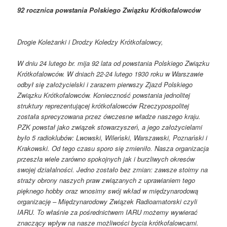
92 rocznica powstania Polskiego Związku Krótkofalowców
Drogie Koleżanki i Drodzy Koledzy Krótkofalowcy,
W dniu 24 lutego br. mija 92 lata od powstania Polskiego Związku
Krótkofalowców. W dniach 22-24 lutego 1930 roku w Warszawie
odbył się założycielski i zarazem pierwszy Zjazd Polskiego
Związku Krótkofalowców. Konieczność powstania jednolitej
struktury reprezentującej krótkofalowców Rzeczypospolitej
została sprecyzowana przez ówczesne władze naszego kraju.
PZK powstał jako związek stowarzyszeń, a jego założycielami
było 5 radioklubów: Lwowski, Wileński, Warszawski, Poznański i
Krakowski. Od tego czasu sporo się zmieniło. Nasza organizacja
przeszła wiele zarówno spokojnych jak i burzliwych okresów
swojej działalności. Jedno zostało bez zmian: zawsze stoimy na
straży obrony naszych praw związanych z uprawianiem tego
pięknego hobby oraz wnosimy swój wkład w międzynarodową
organizację – Międzynarodowy Związek Radioamatorski czyli
IARU. To właśnie za pośrednictwem IARU możemy wywierać
znaczący wpływ na nasze możliwości bycia krótkofalowcami.