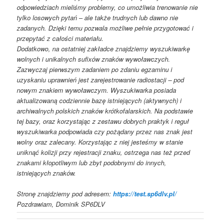
odpowiedziach mieliśmy problemy, co umożliwia trenowanie nie
tylko losowych pytań – ale także trudnych lub dawno nie
zadanych. Dzięki temu pozwala możliwe pełnie przygotować i
przepytać z całości materiału.
Dodatkowo, na ostatniej zakładce znajdziemy wyszukiwarkę
wolnych i unikalnych sufixów znaków wywoławczych.
Zazwyczaj pierwszym zadaniem po zdaniu egzaminu i
uzyskaniu uprawnień jest zarejestrowanie radiostacji – pod
nowym znakiem wywoławczym. Wyszukiwarka posiada
aktualizowaną codziennie bazę istniejących (aktywnych) i
archiwalnych polskich znaków krótkofalarskich. Na podstawie
tej bazy, oraz korzystając z zestawu dobrych praktyk i reguł
wyszukiwarka podpowiada czy pożądany przez nas znak jest
wolny oraz zalecany. Korzystając z niej jesteśmy w stanie
uniknąć kolizji przy rejestracji znaku, ostrzega nas też przed
znakami kłopotliwym lub zbyt podobnymi do innych,
istniejących znaków.
Stronę znajdziemy pod adresem:
https://test.sp6dlv.pl/
Pozdrawiam, Dominik SP6DLV