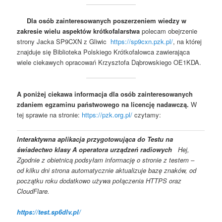
Dla osób zainteresowanych poszerzeniem wiedzy w
zakresie wielu aspektów krótkofalarstwa
polecam obejrzenie
strony Jacka SP9CXN z Gliwic
https://sp9cxn.pzk.pl/
, na której
znajduje się Biblioteka Polskiego Krótkofalowca zawierająca
wiele ciekawych opracowań Krzysztofa Dąbrowskiego OE1KDA.
A poniżej ciekawa informacja dla osób zainteresowanych
zdaniem egzaminu państwowego na licencję nadawczą.
W
tej sprawie na stronie:
https://pzk.org.pl
/
czytamy:
Interaktywna aplikacja przygotowująca do Testu na
świadectwo klasy A operatora urządzeń radiowych
Hej,
Zgodnie z obietnicą podsyłam informację o stronie z testem –
od kilku dni strona automatycznie aktualizuje bazę znaków, od
początku roku dodatkowo używa połączenia HTTPS oraz
CloudFlare.
https://test.sp6dlv.pl/