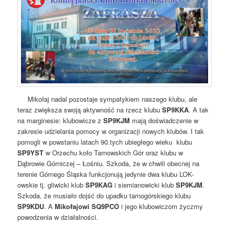
Mikołaj nadal pozostaje sympatykiem naszego klubu, ale
teraz zwiększa swoją aktywność na rzecz klubu
SP9KKA
. A tak
na marginesie: klubowicze z
SP9KJM
mają doświadczenie w
zakresie udzielania pomocy w organizacji nowych klubów. I tak
pomogli w powstaniu latach 90.tych ubiegłego wieku klubu
SP9YST
w Orzechu koło Tarnowskich Gór oraz klubu w
Dąbrowie Górniczej – Łośniu. Szkoda, że w chwili obecnej na
terenie Górnego Śląska funkcjonują jedynie dwa klubu LOK-
owskie tj. gliwicki klub
SP9KAG
i siemianowicki klub
SP9KJM
.
Szkoda, że musiało dojść do upadku tarnogórskiego klubu
SP9KDU
. A
Mikołajowi SQ9PCO
i jego klubowiczom życzmy
powodzenia w działalności.