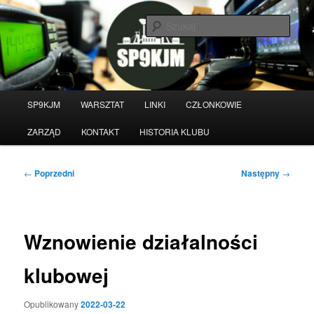
Przeskocz
do
Szuka
tekstu
Witamy na stronie klubu
krótkofalarskiego SP9KJM
Główne
SP9KJM
WARSZTAT
LINKI
CZŁONKOWIE
menu
ZARZĄD
KONTAKT
HISTORIA KLUBU
Nawigacja
←
Poprzedni
Następny
→
wpisu
Wznowienie działalności
klubowej
Opublikowany
2022-03-22