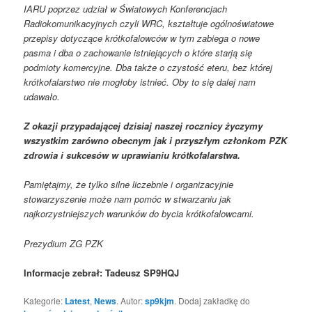
IARU poprzez udział w Światowych Konferencjach
Radiokomunikacyjnych czyli WRC, kształtuje ogólnoświatowe
przepisy dotyczące krótkofalowców w tym zabiega o nowe
pasma i dba o zachowanie istniejących o które starją się
podmioty komercyjne. Dba także o czystość eteru, bez której
krótkofalarstwo nie mogłoby istnieć. Oby to się dalej nam
udawało.
Z okazji przypadającej dzisiaj naszej rocznicy życzymy
wszystkim zarówno obecnym jak i przyszłym członkom PZK
zdrowia i sukcesów w uprawianiu krótkofalarstwa.
Pamiętajmy, że tylko silne liczebnie i organizacyjnie
stowarzyszenie może nam pomóc w stwarzaniu jak
najkorzystniejszych warunków do bycia krótkofalowcami.
Prezydium ZG PZK
Informacje zebrał: Tadeusz SP9HQJ
Kategorie:
Latest
,
News
. Autor:
sp9kjm
. Dodaj zakładkę do