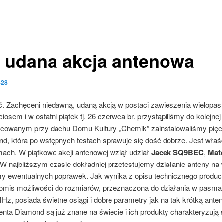
a udana akcja antenowa
-28
eć. Zachęceni niedawną, udaną akcją w postaci zawieszenia wielopa
iosem i w ostatni piątek tj. 26 czerwca br. przystąpiliśmy do kolejne
cowanym przy dachu Domu Kultury „Chemik” zainstalowaliśmy pię
d, która po wstępnych testach sprawuje się dość dobrze. Jest wł
ach. W piątkowe akcji antenowej wziął udział
Jacek SQ9BEC
,
Mat
 W najbliższym czasie dokładniej przetestujemy działanie anteny na
 ewentualnych poprawek. Jak wynika z opisu technicznego producen
omis możliwości do rozmiarów, przeznaczona do działania w pasmac
, posiada świetne osiągi i dobre parametry jak na tak krótką ante
nta Diamond są już znane na świecie i ich produkty charakteryzują 