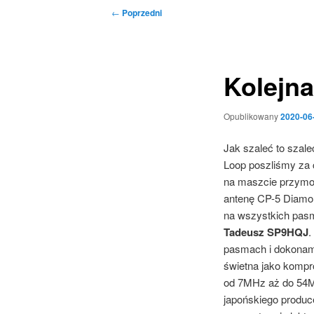
Nawigacja
←
Poprzedni
wpisu
Kolejn
Opublikowany
2020-06
Jak szaleć to szal
Loop poszliśmy za c
na maszcie przymo
antenę CP-5 Diamon
na wszystkich pasm
Tadeusz SP9HQJ
.
pasmach i dokonamy
świetna jako kompr
od 7MHz aż do 54MHz
japońskiego produce