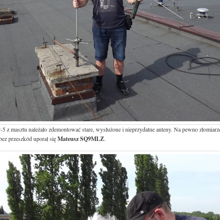
5 z masztu należało zdemontować stare, wysłużone i nieprzydatne anteny. Na pewno złomiarze 
bez przeszkód uporał się
Mateusz SQ9MLZ
.