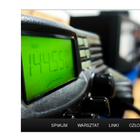
Przeskocz
do
tekstu
Witamy na stronie 
Główne
SP9KJM
WARSZTAT
LINKI
CZŁO
menu