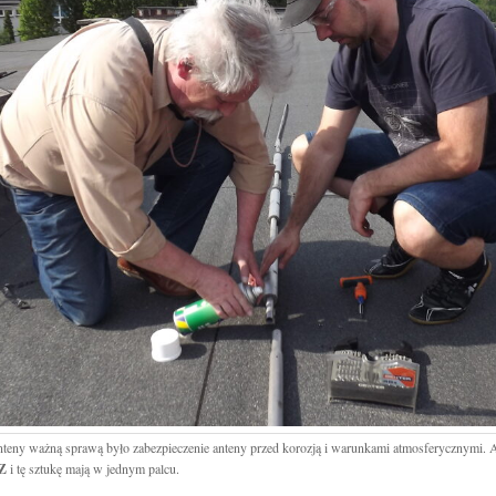
teny ważną sprawą było zabezpieczenie anteny przed korozją i warunkami atmosferycznymi. 
Z
i tę sztukę mają w jednym palcu.