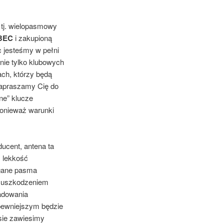
tj. wielopasmowy
BEC
i zakupioną
 jesteśmy w pełni
nie tylko klubowych
ach, którzy będą
zapraszamy Cię do
ne” klucze
ponieważ warunki
cent, antena ta
 lekkość
agane pasma
ed uszkodzeniem
adowania
pewniejszym będzie
sie zawiesimy