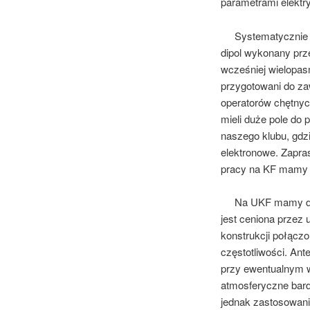
parametrami elektr
Systematycznie ro
dipol wykonany pr
wcześniej wielopas
przygotowani do za
operatorów chętnyc
mieli duże pole do 
naszego klubu, gdz
elektronowe. Zapra
pracy na KF mamy 
Na UKF mamy dwup
jest ceniona przez
konstrukcji połącz
częstotliwości. Ant
przy ewentualnym 
atmosferyczne bard
jednak zastosowani