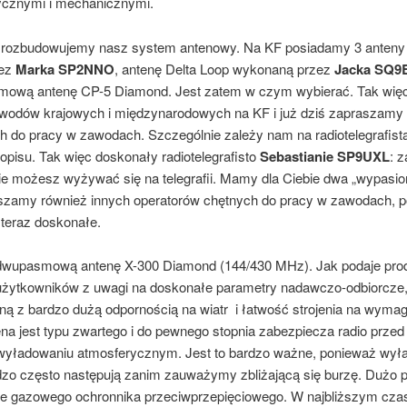
ycznymi i mechanicznymi.
zbudowujemy nasz system antenowy. Na KF posiadamy 3 anteny 
zez
Marka SP2NNO
, antenę Delta Loop wykonaną przez
Jacka SQ9
mową antenę CP-5 Diamond. Jest zatem w czym wybierać. Tak więc
wodów krajowych i międzynarodowych na KF i już dziś zapraszamy 
h do pracy w zawodach. Szczególnie zależy nam na radiotelegrafist
popisu. Tak więc doskonały radiotelegrafisto
Sebastianie SP9UXL
: 
ie możesz wyżywać się na telegrafii. Mamy dla Ciebie dwa „wypasio
szamy również innych operatorów chętnych do pracy w zawodach, 
teraz doskonałe.
asmową antenę X-300 Diamond (144/430 MHz). Jak podaje produ
 użytkowników z uwagi na doskonałe parametry nadawczo-odbiorcze,
oną z bardzo dużą odpornością na wiatr i łatwość strojenia na wym
ena jest typu zwartego i do pewnego stopnia zabezpiecza radio prz
wyładowaniu atmosferycznym. Jest to bardzo ważne, ponieważ wył
zo często następują zanim zauważymy zbliżającą się burzę. Dużo 
e gazowego ochronnika przeciwprzepięciowego. W najbliższym cza