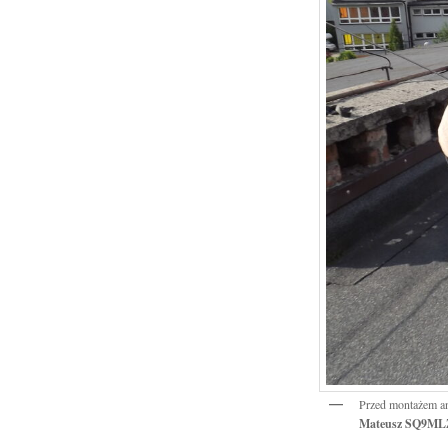
Przed montażem an
Mateusz SQ9ML