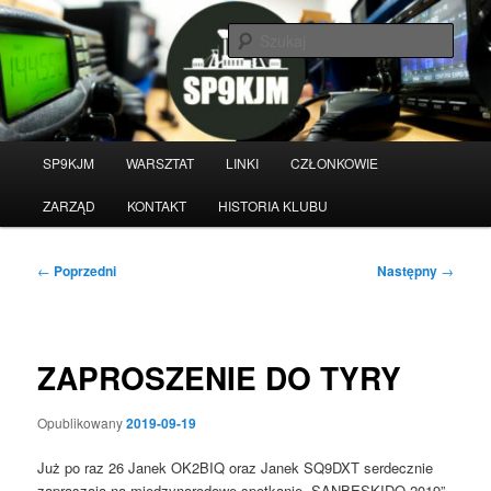
Przeskocz
do
Szuka
tekstu
Witamy na stronie klubu
krótkofalarskiego SP9KJM
Główne
SP9KJM
WARSZTAT
LINKI
CZŁONKOWIE
menu
ZARZĄD
KONTAKT
HISTORIA KLUBU
Nawigacja
←
Poprzedni
Następny
→
wpisu
ZAPROSZENIE DO TYRY
Opublikowany
2019-09-19
Już po raz 26 Janek OK2BIQ oraz Janek SQ9DXT serdecznie
zapraszają na międzynarodowe spotkanie „SANBESKIDO 2019”.