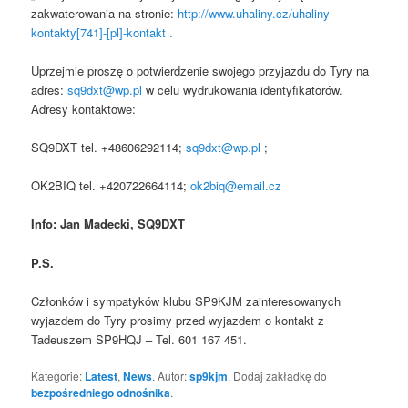
zakwaterowania na stronie:
http://www.uhaliny.cz/uhaliny-
kontakty[741]-[pl]-kontakt .
Uprzejmie proszę o potwierdzenie swojego przyjazdu do Tyry na
adres:
sq9dxt@wp.pl
w celu wydrukowania identyfikatorów.
Adresy kontaktowe:
SQ9DXT tel. +48606292114;
sq9dxt@wp.pl
;
OK2BIQ tel. +420722664114;
ok2biq@email.cz
Info:
Jan Madecki, SQ9DXT
P.S.
Członków i sympatyków klubu SP9KJM zainteresowanych
wyjazdem do Tyry prosimy przed wyjazdem o kontakt z
Tadeuszem SP9HQJ – Tel. 601 167 451.
Kategorie:
Latest
,
News
. Autor:
sp9kjm
. Dodaj zakładkę do
bezpośredniego odnośnika
.