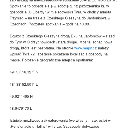
Spotkanie to odbędzie się w sobotę tj. 12 października br. w
gospodzie „U Liberdy” w miejscowości Tyra, w okolicy miasta
Trzyniec – na trasie z Czeskiego Cieszyna do Jabłonkowa w
Czechach. Początek spotkania – godzina 10.00.
Dojazd z Czeskiego Cieszyna drogą E75 na Jabłonków – zjazd
do Tyry w Oldrzychowicach /stara droga/. Można jechać nową
drogą, która jest bezpłatna. Na stronie
www.mapy.cz
należy
wpisać Tyra 72 i zostanie pokazana lokalizacja gospody na
mapie. Położenie geograficzne miejsca spotkania:
49° 37′ 16.127″ N
18° 38′ 52.501″ E
49,6211465 N
18,6479170 E
Istnieje możliwość zakwaterowania (we własnym zakresie) w
„Pensjonacie u Haliny” w Tyrze. Szczegóły dotyczące