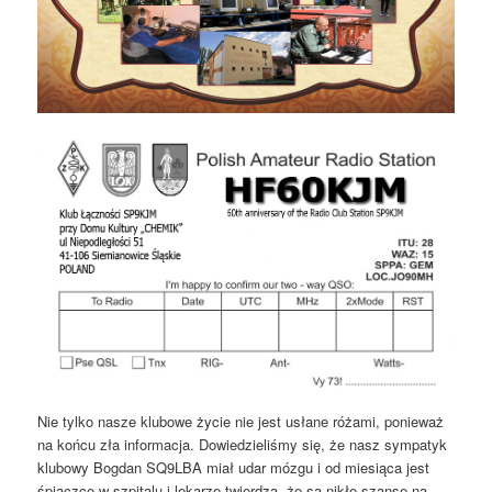
Nie tylko nasze klubowe życie nie jest usłane różami, ponieważ
na końcu zła informacja. Dowiedzieliśmy się, że nasz sympatyk
klubowy Bogdan SQ9LBA miał udar mózgu i od miesiąca jest
śpiączce w szpitalu i lekarze twierdzą, że są nikłe szanse na