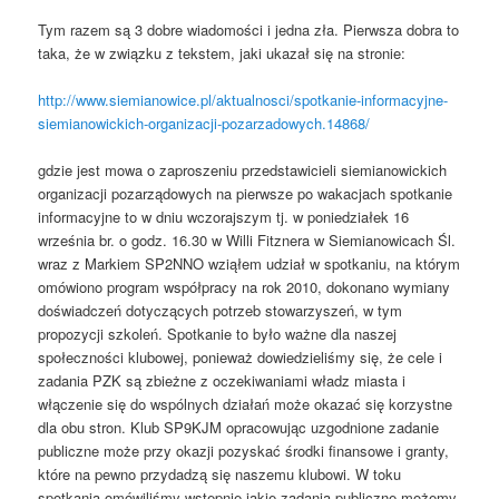
Tym razem są 3 dobre wiadomości i jedna zła. Pierwsza dobra to
taka, że w związku z tekstem, jaki ukazał się na stronie:
http://www.siemianowice.pl/aktualnosci/spotkanie-informacyjne-
siemianowickich-organizacji-pozarzadowych.14868/
gdzie jest mowa o zaproszeniu przedstawicieli siemianowickich
organizacji pozarządowych na pierwsze po wakacjach spotkanie
informacyjne to w dniu wczorajszym tj. w poniedziałek 16
września br. o godz. 16.30 w Willi Fitznera w Siemianowicach Śl.
wraz z Markiem SP2NNO wziąłem udział w spotkaniu, na którym
omówiono program współpracy na rok 2010, dokonano wymiany
doświadczeń dotyczących potrzeb stowarzyszeń, w tym
propozycji szkoleń. Spotkanie to było ważne dla naszej
społeczności klubowej, ponieważ dowiedzieliśmy się, że cele i
zadania PZK są zbieżne z oczekiwaniami władz miasta i
włączenie się do wspólnych działań może okazać się korzystne
dla obu stron. Klub SP9KJM opracowując uzgodnione zadanie
publiczne może przy okazji pozyskać środki finansowe i granty,
które na pewno przydadzą się naszemu klubowi. W toku
spotkania omówiliśmy wstępnie jakie zadania publiczne możemy