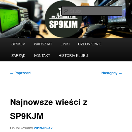
Przeskocz
do
Szuka
tekstu
Witamy na stronie klubu
krótkofalarskiego SP9KJM
Główne
SP9KJM
WARSZTAT
LINKI
CZŁONKOWIE
menu
ZARZĄD
KONTAKT
HISTORIA KLUBU
Nawigacja
←
Poprzedni
Następny
→
wpisu
Najnowsze wieści z
SP9KJM
Opublikowany
2019-09-17