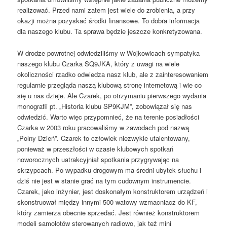
realizować. Przed nami zatem jest wiele do zrobienia, a przy
okazji można pozyskać środki finansowe. To dobra informacja
dla naszego klubu. Ta sprawa będzie jeszcze konkretyzowana.
W drodze powrotnej odwiedziliśmy w Wojkowicach sympatyka
naszego klubu Czarka SQ9JKA, który z uwagi na wiele
okoliczności rzadko odwiedza nasz klub, ale z zainteresowaniem
regularnie przegląda naszą klubową stronę internetową i wie co
się u nas dzieje. Ale Czarek, po otrzymaniu pierwszego wydania
monografii pt. „Historia klubu SP9KJM”, zobowiązał się nas
odwiedzić. Warto więc przypomnieć, że na terenie posiadłości
Czarka w 2003 roku pracowaliśmy w zawodach pod nazwą
„Polny Dzień”. Czarek to człowiek niezwykle utalentowany,
ponieważ w przeszłości w czasie klubowych spotkań
noworocznych uatrakcyjniał spotkania przygrywając na
skrzypcach. Po wypadku drogowym ma średni ubytek słuchu i
dziś nie jest w stanie grać na tym cudownym instrumencie.
Czarek, jako inżynier, jest doskonałym konstruktorem urządzeń i
skonstruował między innymi 500 watowy wzmacniacz do KF,
który zamierza obecnie sprzedać. Jest również konstruktorem
modeli samolotów sterowanych radiowo, jak też mini