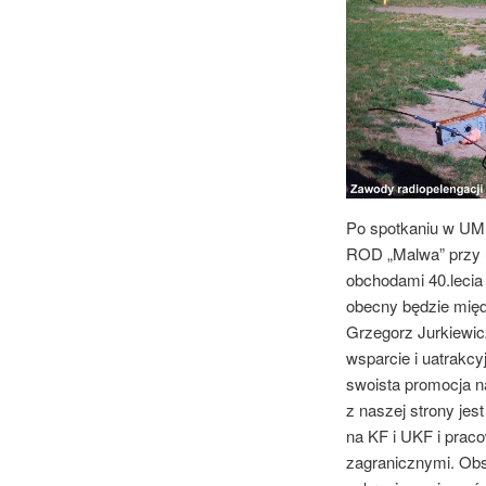
Po spotkaniu w UM 
ROD „Malwa” przy u
obchodami 40.lecia 
obecny będzie międ
Grzegorz Jurkiewicz
wsparcie i uatrakcy
swoista promocja n
z naszej strony jes
na KF i UKF i praco
zagranicznymi. Obs