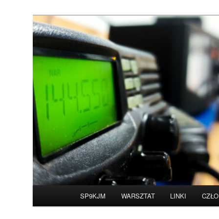
Przeskocz
do
tekstu
Witamy na stronie 
Główne
SP9KJM
WARSZTAT
LINKI
CZŁO
menu