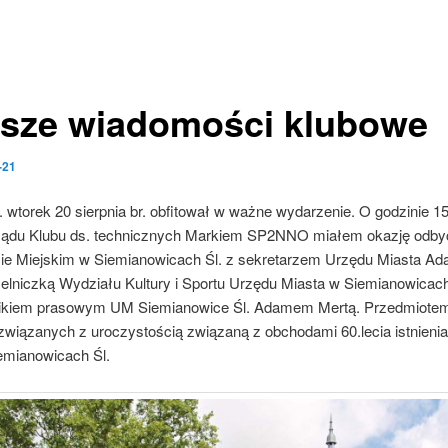
sze wiadomości klubowe
-21
. wtorek 20 sierpnia br. obfitował w ważne wydarzenie. O godzinie 1
ądu Klubu ds. technicznych Markiem SP2NNO miałem okazję odby
zie Miejskim w Siemianowicach Śl. z sekretarzem Urzędu Miasta 
lniczką Wydziału Kultury i Sportu Urzędu Miasta w Siemianowicach
nikiem prasowym UM Siemianowice Śl. Adamem Mertą. Przedmiotem
związanych z uroczystością związaną z obchodami 60.lecia istnieni
mianowicach Śl.