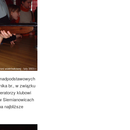
ponadpodstawowych
ika br., w związku
eratorzy klubowi
j w Siemianowicach
na najbliższe