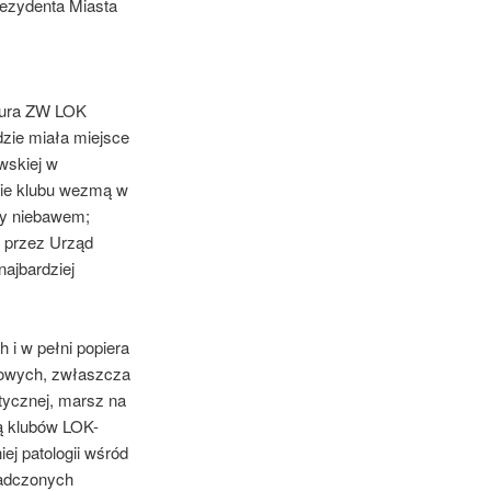
rezydenta Miasta
Biura ZW LOK
zie miała miejsce
wskiej w
wie klubu wezmą w
my niebawem;
” przez Urząd
ajbardziej
 i w pełni popiera
ubowych, zwłaszcza
tycznej, marsz na
ką klubów LOK-
ej patologii wśród
iadczonych