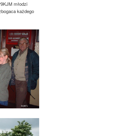
SP9KJM młodzi
 wzbogaca każdego