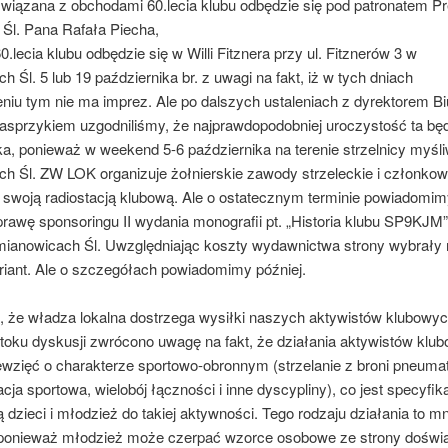
wiązana z obchodami 60.lecia klubu odbędzie się pod patronatem P
Śl. Pana Rafała Piecha,
.lecia klubu odbędzie się w Willi Fitznera przy ul. Fitznerów 3 w
 Śl. 5 lub 19 października br. z uwagi na fakt, iż w tych dniach
iu tym nie ma imprez. Ale po dalszych ustaleniach z dyrektorem 
sprzykiem uzgodniliśmy, że najprawdopodobniej uroczystość ta będ
ka, ponieważ w weekend 5-6 października na terenie strzelnicy myśli
h Śl. ZW LOK organizuje żołnierskie zawody strzeleckie i członko
e swoją radiostacją klubową. Ale o ostatecznym terminie powiadomi
rawę sponsoringu II wydania monografii pt. „Historia klubu SP9KJM
mianowicach Śl. Uwzględniając koszty wydawnictwa strony wybrały n
iant. Ale o szczegółach powiadomimy później.
, że władza lokalna dostrzega wysiłki naszych aktywistów klubowych
 toku dyskusji zwrócono uwagę na fakt, że działania aktywistów kl
ęwzięć o charakterze sportowo-obronnym (strzelanie z broni pneuma
acja sportowa, wielobój łączności i inne dyscypliny), co jest specyfi
 dzieci i młodzież do takiej aktywności. Tego rodzaju działania to mni
, ponieważ młodzież może czerpać wzorce osobowe ze strony dośw