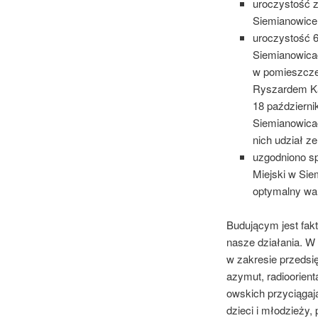
uroczystość z
Siemianowice 
uroczystość 60
Siemianowicach
w pomieszczen
Ryszardem Ka
18 październi
Siemianowicac
nich udział z
uzgodniono sp
Miejski w Sie
optymalny war
Budującym jest fakt
nasze działania. W
w zakresie przedsi
azymut, radioorient
owskich przyciągają
dzieci i młodzieży