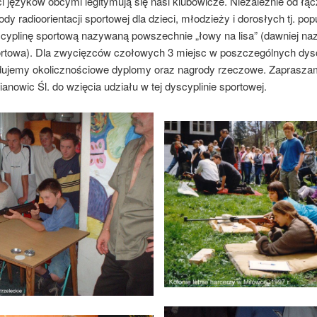
i języków obcymi legitymują się nasi klubowicze. Niezależnie od łą
y radioorientacji sportowej dla dzieci, młodzieży i dorosłych tj. po
cyplinę sportową nazywaną powszechnie „łowy na lisa” (dawniej naz
ortowa). Dla zwycięzców czołowych 3 miejsc w poszczególnych dys
dujemy okolicznościowe dyplomy oraz nagrody rzeczowe. Zaprasz
owic Śl. do wzięcia udziału w tej dyscyplinie sportowej.