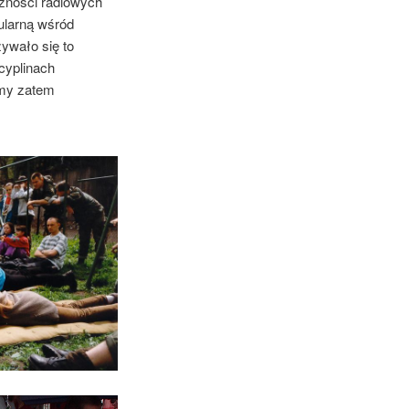
czności radiowych
pularną wśród
ywało się to
cyplinach
amy zatem