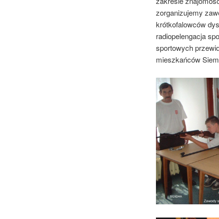
zakresie znajomośc
zorganizujemy zawod
krótkofalowców dys
radiopelengacja sp
sportowych przewi
mieszkańców Siemian