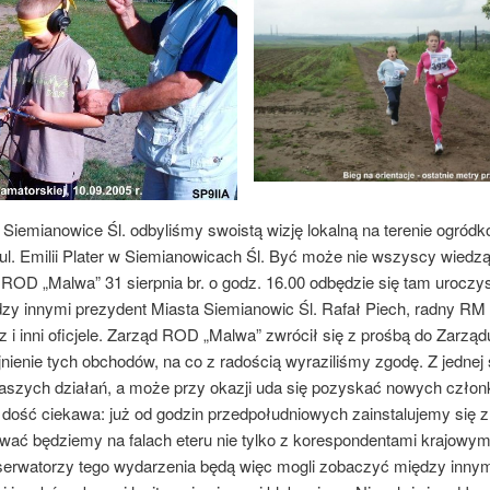
Siemianowice Śl. odbyliśmy swoistą wizję lokalną na terenie ogród
l. Emilii Plater w Siemianowicach Śl. Być może nie wszyscy wiedzą
ROD „Malwa” 31 sierpnia br. o godz. 16.00 odbędzie się tam uroczyst
zy innymi prezydent Miasta Siemianowic Śl. Rafał Piech, radny RM
 i inni oficjele. Zarząd ROD „Malwa” zwrócił się z prośbą do Zarzą
jnienie tych obchodów, na co z radością wyraziliśmy zgodę. Z jednej
aszych działań, a może przy okazji uda się pozyskać nowych członk
t dość ciekawa: już od godzin przedpołudniowych zainstalujemy się
wać będziemy na falach eteru nie tylko z korespondentami krajowymi
erwatorzy tego wydarzenia będą więc mogli zobaczyć między innymi