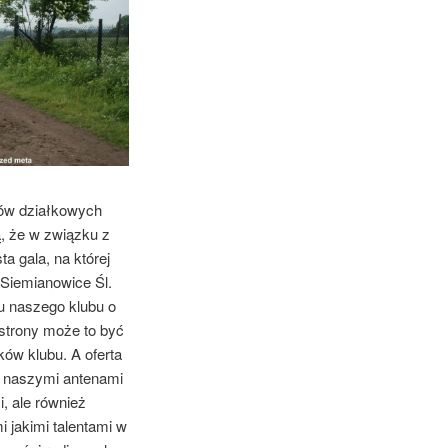
ków działkowych
, że w związku z
a gala, na której
 Siemianowice Śl.
du naszego klubu o
 strony może to być
ów klubu. A oferta
 z naszymi antenami
, ale również
 jakimi talentami w