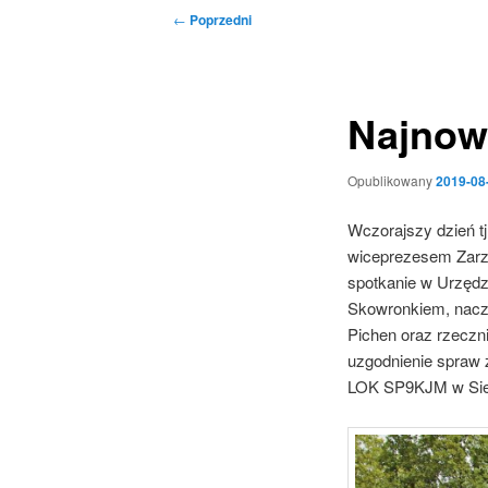
Nawigacja
←
Poprzedni
wpisu
Najnow
Opublikowany
2019-08
Wczorajszy dzień tj
wiceprezesem Zarz
spotkanie w Urzęd
Skowronkiem, nacze
Pichen oraz rzecz
uzgodnienie spraw 
LOK SP9KJM w Sie