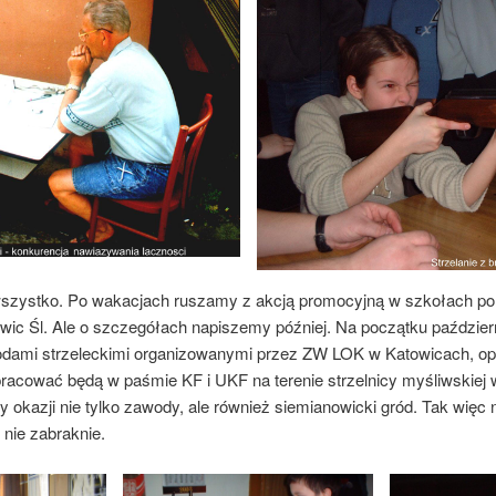
e wszystko. Po wakacjach ruszamy z akcją promocyjną w szkołach 
wic Śl. Ale o szczegółach napiszemy później. Na początku październ
odami strzeleckimi organizowanymi przez ZW LOK w Katowicach, op
 pracować będą w paśmie KF i UKF na terenie strzelnicy myśliwskie
zy okazji nie tylko zawody, ale również siemianowicki gród. Tak więc 
nie zabraknie.