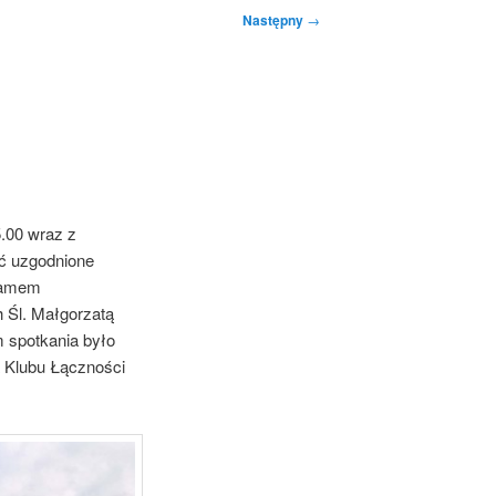
Następny
→
5.00 wraz z
ć uzgodnione
Adamem
 Śl. Małgorzatą
 spotkania było
a Klubu Łączności