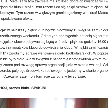
 UKF. Mateusz w tym zakresie ma już dość dobre doświadczenie i w
ejsce dla klubu. Może i tym razem uda się zająć czołowe miejsce. A
lubowym. Tym razem w większym gronie będziemy wspierać Mateus
e spodziewane efekty.
cja:
w najbliższy piątek klub będzie nieczynny z uwagi na zamknięc
rzedłużonego weekendu. Od przyszłego tygodnia zmienią się termin
zajęcia klubowe odbywać się będą w środy i piątki od godziny 16.00 
w i sympatyków klubu do odwiedzania klubu. W najbliższym czasi
ik” uzgodnimy sprawę wznowienia giełd krótkofalarskich. W poprze
h nie było giełd. Ale w związku z pandemią Koronawirusa w tym roku
y zatem pod rozwagę sprawę organizacji giełd w czasie wakacji. Gd
szeroko pojętego środowiska radiowego, to jesteśmy w stanie organi
. Czekamy zatem o informację zwrotną w tej sprawie.
9HQJ, prezes klubu SP9KJM.