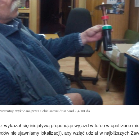
rezentuje wykonaną przez siebie antenę dual band 2,4/10Ghz
kazał się inicjatywą proponując wyjazd w teren w upatrzone mie
dów nie ujawniamy lokalizacji), aby wziąć udział w najbliższych Za