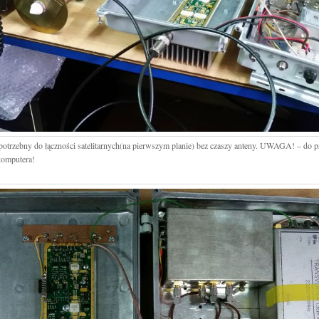
potrzebny do łączności satelitarnych(na pierwszym planie) bez czaszy anteny. UWAGA! – do p
komputera!