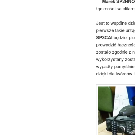
Marek SP2NNO
łączności satelita
Jest to wspólne dzi
pierwsze takie urzą
SP3CAI
będzie pio
prowadzić łącznośc
zostało zgodnie z 
wykorzystany zostan
wypadły pomyślnie 
dzięki dla twórców 