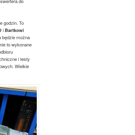
nswertera do
le godzin. To
O
i
Bartkowi
ia będzie można
enie to wykonane
odbioru
hniczne i testy
owych. Wielkie