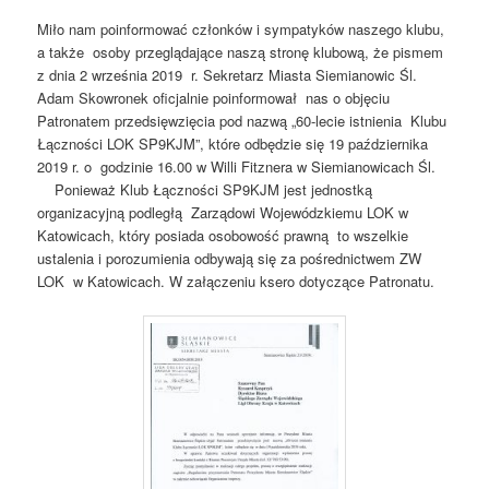
Miło nam poinformować członków i sympatyków naszego klubu,
a także osoby przeglądające naszą stronę klubową, że pismem
z dnia 2 września 2019 r. Sekretarz Miasta Siemianowic Śl.
Adam Skowronek oficjalnie poinformował nas o objęciu
Patronatem przedsięwzięcia pod nazwą „60-lecie istnienia Klubu
Łączności LOK SP9KJM”, które odbędzie się 19 października
2019 r. o godzinie 16.00 w Willi Fitznera w Siemianowicach Śl.
Ponieważ Klub Łączności SP9KJM jest jednostką
organizacyjną podległą Zarządowi Wojewódzkiemu LOK w
Katowicach, który posiada osobowość prawną to wszelkie
ustalenia i porozumienia odbywają się za pośrednictwem ZW
LOK w Katowicach. W załączeniu ksero dotyczące Patronatu.