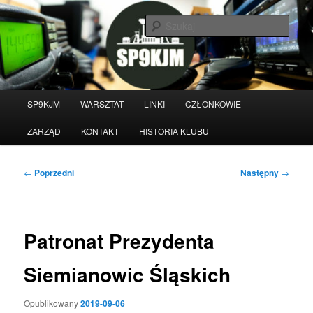
Przeskocz
do
Szuka
tekstu
Witamy na stronie klubu
krótkofalarskiego SP9KJM
Główne
SP9KJM
WARSZTAT
LINKI
CZŁONKOWIE
menu
ZARZĄD
KONTAKT
HISTORIA KLUBU
Nawigacja
←
Poprzedni
Następny
→
wpisu
Patronat Prezydenta
Siemianowic Śląskich
Opublikowany
2019-09-06