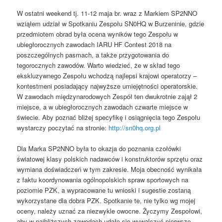
W ostatni weekend tj. 11-12 maja br. wraz z Markiem SP2NNO
wziąłem udział w Spotkaniu Zespołu SN0HQ w Burzeninie, gdzie
przedmiotem obrad była ocena wyników tego Zespołu w
ubiegłorocznych zawodach IARU HF Contest 2018 na
poszczególnych pasmach, a także przygotowania do
tegorocznych zawodów. Warto wiedzieć, że w skład tego
ekskluzywnego Zespołu wchodzą najlepsi krajowi operatorzy –
kontestmeni posiadający najwyższe umiejętności operatorskie.
W zawodach międzynarodowych Zespół ten dwukrotnie zajął 2
miejsce, a w ubiegłorocznych zawodach czwarte miejsce w
świecie. Aby poznać bliżej specyfikę i osiągnięcia tego Zespołu
wystarczy poczytać na stronie:
http://sn0hq.org.pl
Dla Marka SP2NNO była to okazja do poznania czołówki
światowej klasy polskich nadawców i konstruktorów sprzętu oraz
wymiana doświadczeń w tym zakresie. Moja obecność wynikała
z faktu koordynowania ogólnopolskich spraw sportowych na
poziomie PZK, a wypracowane tu wnioski i sugestie zostaną
wykorzystane dla dobra PZK. Spotkanie te, nie tylko wg mojej
oceny, należy uznać za niezwykle owocne. Życzymy Zespołowi,
aby w najbliższych zawodach udało się wywalczyć pierwsze