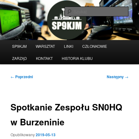
Przeskocz
do
Szuka
tekstu
Witamy na stronie klubu
krótkofalarskiego SP9KJM
Główne
SP9KJM
WARSZTAT
LINKI
CZŁONKOWIE
menu
ZARZĄD
KONTAKT
HISTORIA KLUBU
Nawigacja
←
Poprzedni
Następny
→
wpisu
Spotkanie Zespołu SN0HQ
w Burzeninie
Opublikowany
2019-05-13