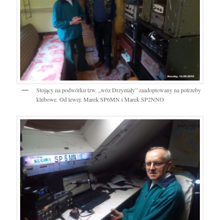
Stojący na podwórku tzw. „wóz Drzymały” zaadoptowany na potrzeby
klubowe. Od lewej: Marek SP6MN i Marek SP2NNO