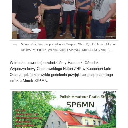
Szampański toast za pomyślność Zespołu SN0HQ . Od lewej: Marcin
SP5ES, Mariusz SQ9IWS, Maciej SP9NIS, Mariusz SQ9NIN i …
W drodze powrotnej odwiedziliśmy Harcerski Ośrodek
Wypoczynkowy Chorzowskiego Hufca ZHP w Kucobach koło
Olesna, gdzie niezwykle gościnnie przyjął nas gospodarz tego
obiektu Marek SP6MN.