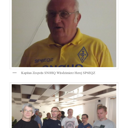
Kapitan Zespołu SN0HQ Włodzimierz Herej SP6EQZ