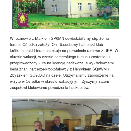
W rozmowie z Markiem SP6MN dowiedzieliśmy się, że na
terenie Ośrodka założył On 10.osobowy harcerski klub
krótkofalarski i teraz oczekuje na pozwolenie radiowe z UKE. W
okresie wakacji, w czasie harcerskiego turnusu zostanie tu
przeprowadzony kurs na licencję nadawczą, a wykładowcami
będą znani harcerze-krótkofalowcy z Henrykiem SQ9WM i
Zbyszkiem SQ9CXC na czele. Otrzymaliśmy zaproszenie na
wizytę w Ośrodku w okresie wakacyjnym. Życzymy zatem
zespołowi klubowemu powodzenia i sukcesów.