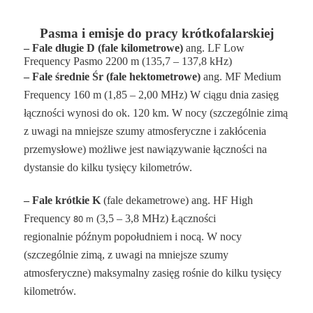
Pasma i emisje do pracy krótkofalarskiej
–
Fale długie
D
(fale kilometrowe)
ang.
LF
Low
Frequency Pasmo 2200 m
(
135,7 – 137,8 kHz
)
– Fale średnie
Śr
(fale hektometrowe)
ang.
MF
Medium
Frequency
160 m
(
1,85 – 2,00 MHz
) W ciągu dnia zasięg
łączności wynosi do ok. 120 km.
W nocy
(szczególnie zimą
z uwagi na mniejsze szumy atmosferyczne i zakłócenia
przemysłowe) możliwe jest nawiązywanie łączności na
dystansie do kilku tysięcy kilometrów.
– Fale krótkie
K
(fale dekametrowe) ang.
HF
High
80 m
Frequency
(
3,5 – 3,8 MHz
) Łączności
regionalnie
późnym popołudniem i nocą.
W nocy
(szczególnie zimą, z uwagi na mniejsze szumy
atmosferyczne) maksymalny zasięg rośnie do kilku tysięcy
kilometrów.