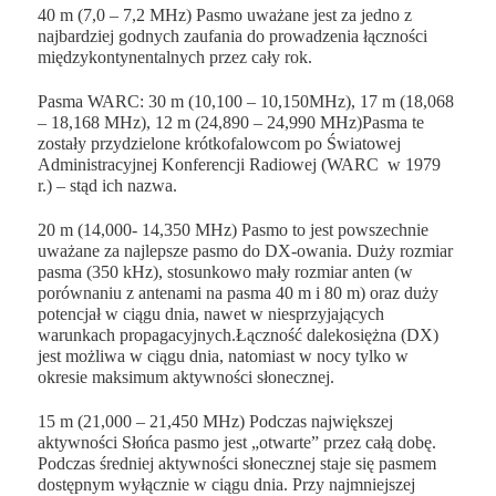
40 m
(
7,0 – 7,2 MHz)
Pasmo uważane jest za jedno z
najbardziej godnych zaufania do prowadzenia
łączności
międzykontynentalnych
przez cały rok.
Pasma WARC
: 30 m (10,100 – 10,150MHz), 17 m (18,068
– 18,168 MHz), 12 m (24,890 – 24,990 MHz)
Pasma te
zostały przydzielone krótkofalowcom po Światowej
Administracyjnej Konferencji Radiowej (WARC w 1979
r.) – stąd ich nazwa.
20 m
(
14,000- 14,350 MHz
) Pasmo to jest powszechnie
uważane za najlepsze pasmo do DX-owania. Duży rozmiar
pasma (350 kHz), stosunkowo mały rozmiar anten (w
porównaniu z antenami na pasma 40 m i 80 m) oraz
duży
potencjał w ciągu dnia
, nawet w niesprzyjających
warunkach propagacyjnych.Łączność dalekosiężna (DX)
jest możliwa w ciągu dnia, natomiast w nocy tylko w
okresie maksimum aktywności słonecznej.
15 m
(
21,000 – 21,450 MHz
) Podczas największej
aktywności Słońca pasmo jest „otwarte” przez całą dobę.
Podczas średniej aktywności słonecznej staje się pasmem
dostępnym wyłącznie w ciągu dnia. Przy najmniejszej