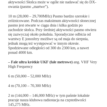
aktywności Słońca może w ogóle nie nadawać się do DX-
owania (pasmo „martwe”).
10 m
(
28,000 – 29,700MHz
) Pasmo bardzo szerokie i
zróżnicowane. Podczas maksimum aktywności słonecznej
pasmo jest otwarte
w ciągu dnia i kilka godzin po
zachodzie słońca.
Przy średniej aktywności pasmo
otwiera
się zazwyczaj około południa.
Sporadyczne odbicia od
warstwy E jonosfery możliwe są od maja do sierpnia,
jednak mogą też występować w innym okresie.
Spodziewane odległości od 300 do 2300 km, a nawet
ponad 4000 km.
– Fale ultra krótkie
UKF
(fale metrowe)
ang.
VHF
Very
High Frequency
6 m
(
50,000 – 52,000 MHz
)
4 m
(
70,100 – 70,300 MHz
)
2 m
(
144,000 – 146,000 MHz
) w tym paśmie lokalnie
pracuje nasza klubowa radiostacja na częstotliwości
145,275 MHz.