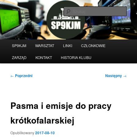
Przeskocz
do
Szuka
tekstu
Witamy na stronie klubu
krótkofalarskiego SP9KJM
Główne
SP9KJM
WARSZTAT
LINKI
CZŁONKOWIE
menu
ZARZĄD
KONTAKT
HISTORIA KLUBU
Nawigacja
←
Poprzedni
Następny
→
wpisu
Pasma i emisje do pracy
krótkofalarskiej
Opublikowany
2017-08-10