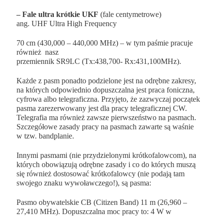
– Fale ultra krótkie
UKF
(fale centymetrowe)
ang.
UHF
Ultra High Frequency
70 cm
(
430,000 – 440,000 MHz
) – w tym paśmie pracuje
również nasz
przemiennik
SR9LC
(
Tx:
438,700-
Rx:
431,100MHz).
Każde z pasm ponadto podzielone jest na odrębne zakresy,
na których odpowiednio dopuszczalna jest praca foniczna,
cyfrowa albo telegraficzna. Przyjęto, że zazwyczaj początek
pasma zarezerwowany jest dla pracy telegraficznej CW.
Telegrafia ma również zawsze pierwszeństwo na pasmach.
Szczegółowe zasady pracy na pasmach zawarte są waśnie
w tzw.
bandplanie
.
Innymi pasmami (nie przydzielonymi krótkofalowcom), na
których obowiązują odrębne zasady i co do których muszą
się również dostosować krótkofalowcy (
nie podają tam
swojego znaku wywoławczego!
), są pasma:
Pasmo obywatelskie CB
(Citizen Band)
11 m
(
26,960 –
27,410 MHz)
. Dopuszczalna moc pracy to: 4 W w