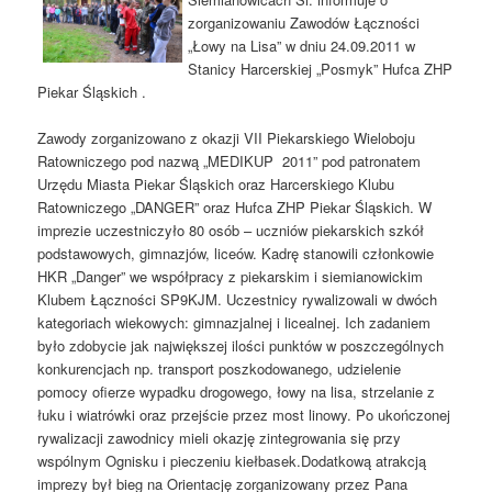
zorganizowaniu Zawodów Łączności
„Łowy na Lisa” w dniu 24.09.2011 w
Stanicy Harcerskiej „Posmyk” Hufca ZHP
Piekar Śląskich .
Zawody zorganizowano z okazji VII Piekarskiego Wieloboju
Ratowniczego pod nazwą „MEDIKUP 2011” pod patronatem
Urzędu Miasta Piekar Śląskich oraz Harcerskiego Klubu
Ratowniczego „DANGER” oraz Hufca ZHP Piekar Śląskich. W
imprezie uczestniczyło 80 osób – uczniów piekarskich szkół
podstawowych, gimnazjów, liceów. Kadrę stanowili członkowie
HKR „Danger” we współpracy z piekarskim i siemianowickim
Klubem Łączności SP9KJM. Uczestnicy rywalizowali w dwóch
kategoriach wiekowych: gimnazjalnej i licealnej. Ich zadaniem
było zdobycie jak największej ilości punktów w poszczególnych
konkurencjach np. transport poszkodowanego, udzielenie
pomocy ofierze wypadku drogowego, łowy na lisa, strzelanie z
łuku i wiatrówki oraz przejście przez most linowy. Po ukończonej
rywalizacji zawodnicy mieli okazję zintegrowania się przy
wspólnym Ognisku i pieczeniu kiełbasek.Dodatkową atrakcją
imprezy był bieg na Orientację zorganizowany przez Pana