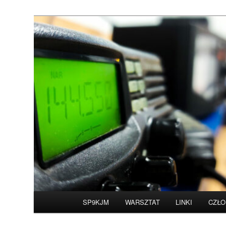
Przeskocz
do
tekstu
Witamy na stronie 
Główne
SP9KJM
WARSZTAT
LINKI
CZŁO
menu