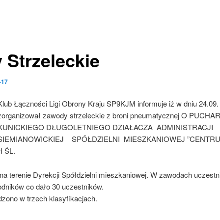
Strzeleckie
-17
Klub Łączności Ligi Obrony Kraju SP9KJM informuje iż w dniu 24.09.
zorganizował zawody strzeleckie z broni pneumatycznej O PUC
KUNICKIEGO DŁUGOLETNIEGO DZIAŁACZA ADMINISTRACJI
SIEMIANOWICKIEJ SPÓŁDZIELNI MIESZKANIOWEJ ”CENTRU
 ŚL.
na terenie Dyrekcji Spółdzielni mieszkaniowej. W zawodach uczestn
dników co dało 30 uczestników.
ono w trzech klasyfikacjach.