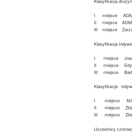
Klasyfikacja druży
I miejsce 
II miejsce
III miejsc
Klasyfikacja 
I miejsce Joan
II miejsce
III miejsce
Klasyfikacja indy
I miejsce 
II miejsce Z
III miejsce 
Uczestnicy czołowy