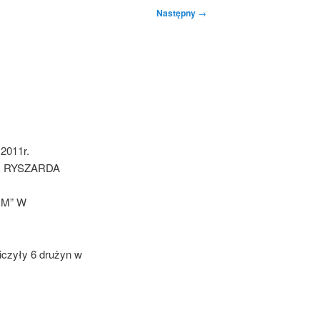
Następny
→
 2011r.
HAR RYSZARDA
M” W
iczyły 6 drużyn w