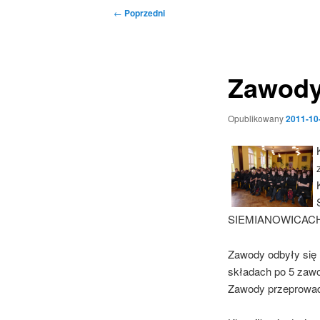
Nawigacja
←
Poprzedni
wpisu
Zawody 
Opublikowany
2011-10
SIEMIANOWICACH
Zawody odbyły się 
składach po 5 zawo
Zawody przeprowadz