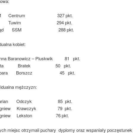
nowa:
ADM Centrum 327 pkt.
 ADM Tuwim 294 pkt.
e Zarząd SSM 288 pkt.
indywidualna kobiet:
na Baranowicz – Pluskwik 81 pkt.
 Edyta Bratek 50 pkt.
 Barbara Borszcz 45 pkt.
widualna mężczyzn:
Marian Odczyk 85 pkt.
bigniew Krawczyk 79 pkt.
Zbigniew Lekston 76 pkt.
ch miejsc otrzymali puchary dyplomy oraz wspaniały poczęstunek