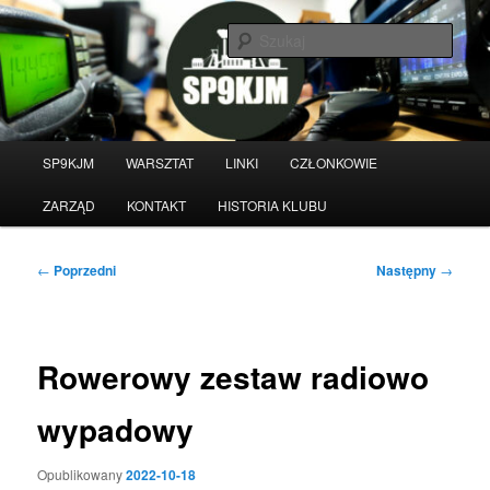
Przeskocz
do
Szuka
tekstu
Witamy na stronie klubu
krótkofalarskiego SP9KJM
Główne
SP9KJM
WARSZTAT
LINKI
CZŁONKOWIE
menu
ZARZĄD
KONTAKT
HISTORIA KLUBU
Nawigacja
←
Poprzedni
Następny
→
wpisu
Rowerowy zestaw radiowo
wypadowy
Opublikowany
2022-10-18