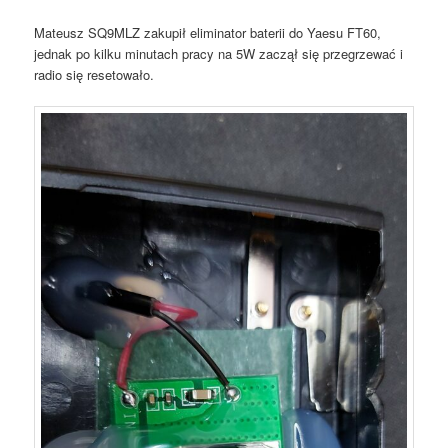
Mateusz SQ9MLZ zakupił eliminator baterii do Yaesu FT60,
jednak po kilku minutach pracy na 5W zaczął się przegrzewać i
radio się resetowało.