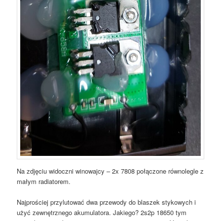
Na zdjęciu widoczni winowajcy – 2x 7808 połączone równolegle z
małym radiatorem.
Najprościej przylutować dwa przewody do blaszek stykowych i
użyć zewnętrznego akumulatora. Jakiego? 2s2p 18650 tym