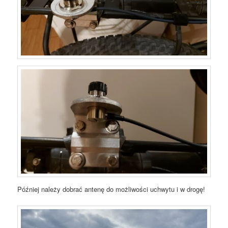
Później należy dobrać antenę do możliwości uchwytu i w drogę!