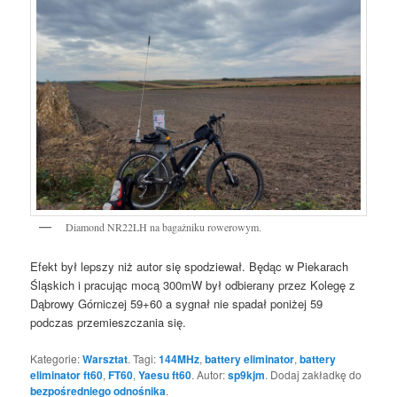
Diamond NR22LH na bagażniku rowerowym.
Efekt był lepszy niż autor się spodziewał. Będąc w Piekarach
Śląskich i pracując mocą 300mW był odbierany przez Kolegę z
Dąbrowy Górniczej 59+60 a sygnał nie spadał poniżej 59
podczas przemieszczania się.
Kategorie:
Warsztat
. Tagi:
144MHz
,
battery eliminator
,
battery
eliminator ft60
,
FT60
,
Yaesu ft60
. Autor:
sp9kjm
. Dodaj zakładkę do
bezpośredniego odnośnika
.