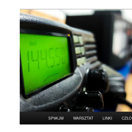
Przeskocz
do
tekstu
Witamy na stronie 
Główne
SP9KJM
WARSZTAT
LINKI
CZŁO
menu