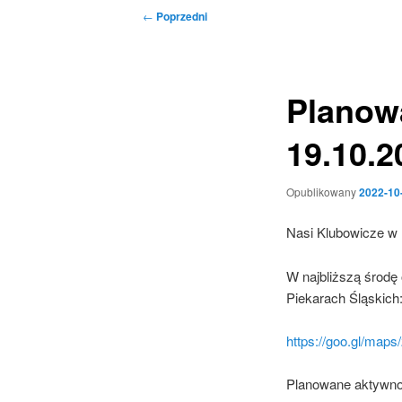
Nawigacja
←
Poprzedni
wpisu
Planow
19.10.2
Opublikowany
2022-10
Nasi Klubowicze w 
W najbliższą środę
Piekarach Śląskich
https://goo.gl/ma
Planowane aktywno