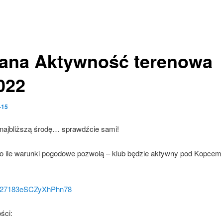
ana Aktywność terenowa
022
-15
najbliższą środę… sprawdźcie sami!
 o ile warunki pogodowe pozwolą – klub będzie aktywny pod Kopce
:
ps/27183eSCZyXhPhn78
ści: