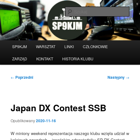
Przeskocz
do
Szuka
tekstu
Witamy na stronie klubu
krótkofalarskiego SP9KJM
Główne
SP9KJM
WARSZTAT
LINKI
CZŁONKOWIE
menu
ZARZĄD
KONTAKT
HISTORIA KLUBU
Nawigacja
←
Poprzedni
Następny
→
wpisu
Japan DX Contest SSB
Opublikowany
2020-11-16
W miniony weekend reprezentacja naszego klubu wzięła udział w
kolejnych zawodach – japońskim odpowiedniku SP DX Contest.