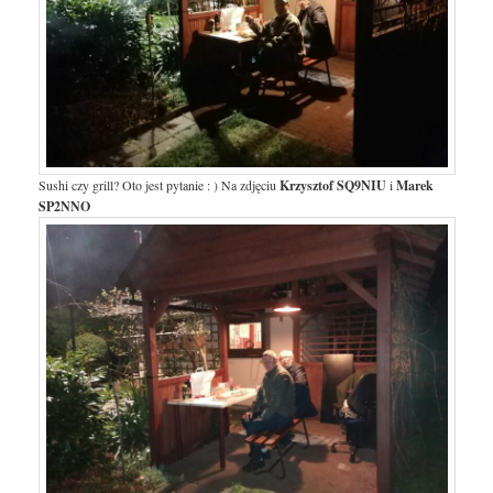
Sushi czy grill? Oto jest pytanie : ) Na zdjęciu
Krzysztof SQ9NIU
i
Marek
SP2NNO