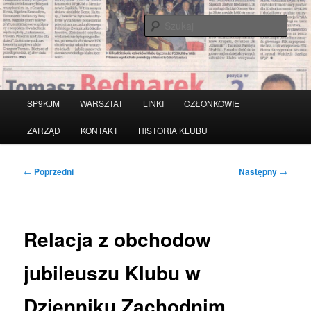
Przeskocz
do
Szuka
tekstu
Witamy na stronie klubu
krótkofalarskiego SP9KJM
Główne
SP9KJM
WARSZTAT
LINKI
CZŁONKOWIE
menu
ZARZĄD
KONTAKT
HISTORIA KLUBU
Nawigacja
←
Poprzedni
Następny
→
wpisu
Relacja z obchodow
jubileuszu Klubu w
Dzienniku Zachodnim