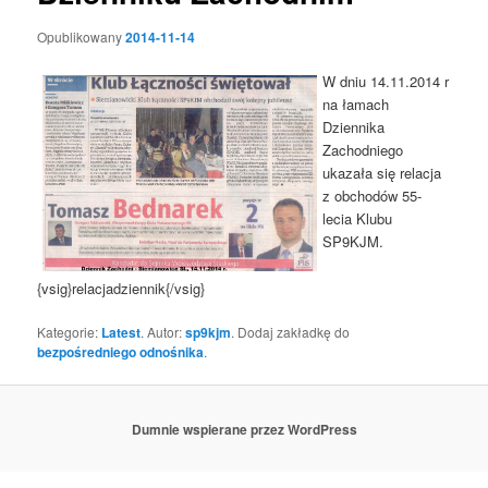
Opublikowany
2014-11-14
W dniu 14.11.2014 r
na łamach
Dziennika
Zachodniego
ukazała się relacja
z obchodów 55-
lecia Klubu
SP9KJM.
{vsig}relacjadziennik{/vsig}
Kategorie:
Latest
. Autor:
sp9kjm
. Dodaj zakładkę do
bezpośredniego odnośnika
.
Dumnie wspierane przez WordPress