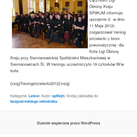
Obrony Kraju
SP9KJM informuje
uprzejmie iż w dniu
11 Maja 2012r.
zorganizował trening
strzelecki z broni
pneumatycznej dla
Koła Ligi Obrony
Kraju przy Siemianowickiej Spółdzielni Mieszkaniowej w
Siemianowicach Śl. W treningu uczestniczyło 19 członków W/w
koła.
{vsig}Treningstrzelecki2012{/vsig}
Kategorie:
Latest
. Autor:
sp9kjm
. Dodaj zakładkę do
bezpośredniego odnośnika
.
Dumnie wspierane przez WordPress