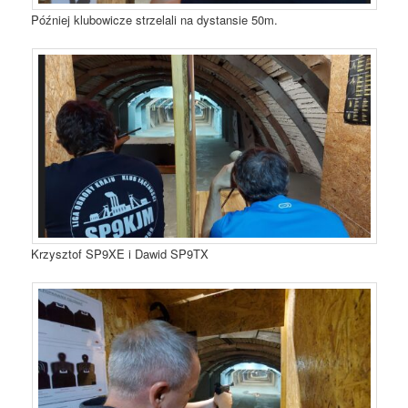
Później klubowicze strzelali na dystansie 50m.
Krzysztof SP9XE i Dawid SP9TX