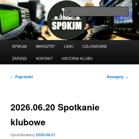
Przeskocz
do
Szuka
tekstu
Witamy na stronie klubu
krótkofalarskiego SP9KJM
Główne
SP9KJM
WARSZTAT
LINKI
CZŁONKOWIE
menu
ZARZĄD
KONTAKT
HISTORIA KLUBU
Nawigacja
←
Poprzedni
Następny
→
wpisu
2026.06.20 Spotkanie
klubowe
Opublikowany
2026-06-21