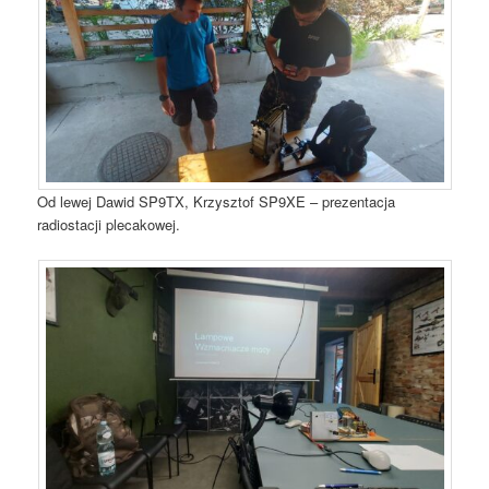
Od lewej Dawid SP9TX, Krzysztof SP9XE – prezentacja
radiostacji plecakowej.