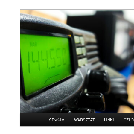
Przeskocz
do
tekstu
Witamy na stronie 
Główne
SP9KJM
WARSZTAT
LINKI
CZŁO
menu