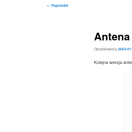
Nawigacja
←
Poprzedni
wpisu
Antena
Opublikowany
2024-01
Kolejna wersja an