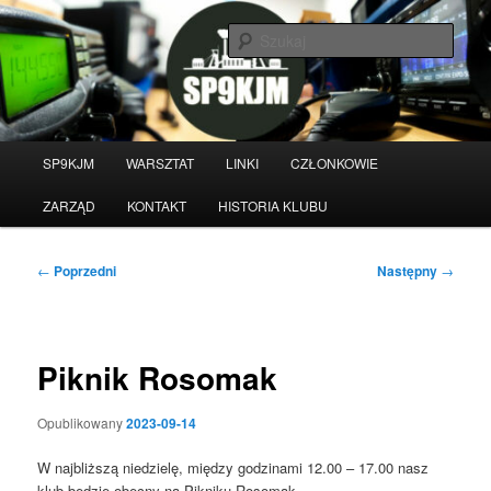
Przeskocz
do
Szuka
tekstu
Witamy na stronie klubu
krótkofalarskiego SP9KJM
Główne
SP9KJM
WARSZTAT
LINKI
CZŁONKOWIE
menu
ZARZĄD
KONTAKT
HISTORIA KLUBU
Nawigacja
←
Poprzedni
Następny
→
wpisu
Piknik Rosomak
Opublikowany
2023-09-14
W najbliższą niedzielę, między godzinami 12.00 – 17.00 nasz
klub będzie obecny na Pikniku Rosomak.