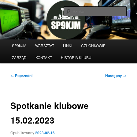
Przeskocz
do
Szuka
tekstu
Witamy na stronie klubu
krótkofalarskiego SP9KJM
Główne
SP9KJM
WARSZTAT
LINKI
CZŁONKOWIE
menu
ZARZĄD
KONTAKT
HISTORIA KLUBU
Nawigacja
←
Poprzedni
Następny
→
wpisu
Spotkanie klubowe
15.02.2023
Opublikowany
2023-02-16