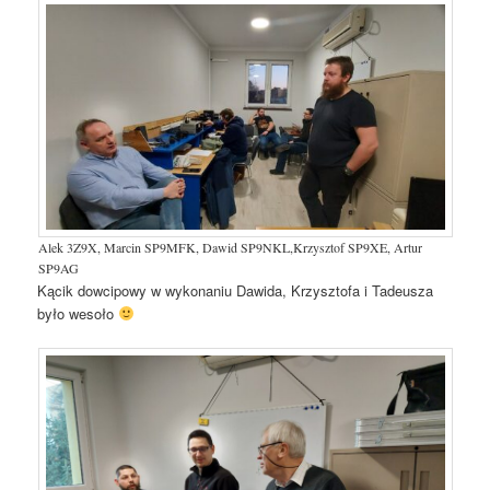
Alek 3Z9X, Marcin SP9MFK, Dawid SP9NKL,Krzysztof SP9XE, Artur
SP9AG
Kącik dowcipowy w wykonaniu Dawida, Krzysztofa i Tadeusza
było wesoło