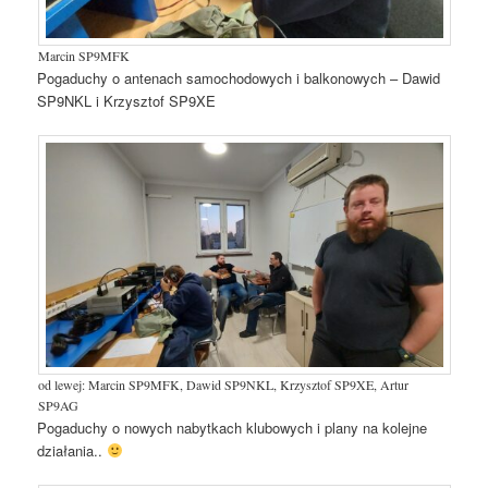
Marcin SP9MFK
Pogaduchy o antenach samochodowych i balkonowych – Dawid
SP9NKL i Krzysztof SP9XE
od lewej: Marcin SP9MFK, Dawid SP9NKL, Krzysztof SP9XE, Artur
SP9AG
Pogaduchy o nowych nabytkach klubowych i plany na kolejne
działania..