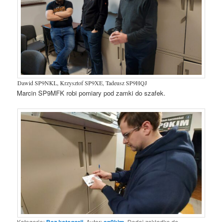
Dawid SP9NKL, Krzysztof SP9XE, Tadeusz SP9HQJ
Marcin SP9MFK robi pomiary pod zamki do szafek.
Kategorie:
. Autor:
. Dodaj zakładkę do