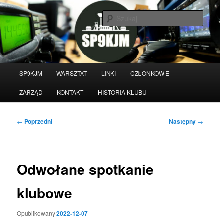
Przeskocz
do
Szuka
tekstu
Witamy na stronie klubu
krótkofalarskiego SP9KJM
Główne
SP9KJM
WARSZTAT
LINKI
CZŁONKOWIE
menu
ZARZĄD
KONTAKT
HISTORIA KLUBU
Nawigacja
←
Poprzedni
Następny
→
wpisu
Odwołane spotkanie
klubowe
Opublikowany
2022-12-07