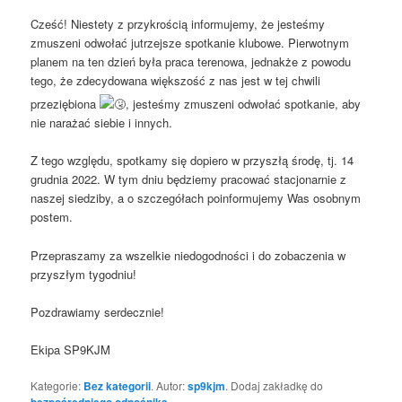
Cześć! Niestety z przykrością informujemy, że jesteśmy
zmuszeni odwołać jutrzejsze spotkanie klubowe. Pierwotnym
planem na ten dzień była praca terenowa, jednakże z powodu
tego, że zdecydowana większość z nas jest w tej chwili
przeziębiona
, jesteśmy zmuszeni odwołać spotkanie, aby
nie narażać siebie i innych.
Z tego względu, spotkamy się dopiero w przyszłą środę, tj. 14
grudnia 2022. W tym dniu będziemy pracować stacjonarnie z
naszej siedziby, a o szczegółach poinformujemy Was osobnym
postem.
Przepraszamy za wszelkie niedogodności i do zobaczenia w
przyszłym tygodniu!
Pozdrawiamy serdecznie!
Ekipa SP9KJM
Kategorie:
Bez kategorii
. Autor:
sp9kjm
. Dodaj zakładkę do
bezpośredniego odnośnika
.