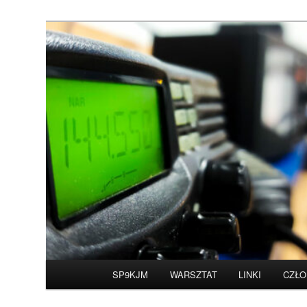
Przeskocz
do
tekstu
Witamy na stronie 
Główne
SP9KJM
WARSZTAT
LINKI
CZŁO
menu