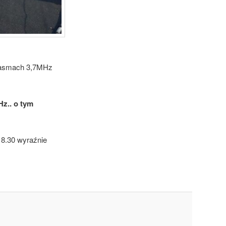
 pasmach 3,7MHz
z.. o tym
18.30 wyraźnie