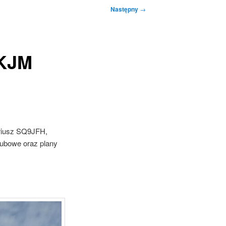
Następny
→
9KJM
riusz SQ9JFH,
ubowe oraz plany