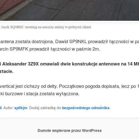
Jacek SQ9BEC montują na maszcie antenę wspólnymi siłami
h antena została dostrojona. Dawid SP9NKL prowadził łączności w
rcin SP9MFK prowadził łączności w paśmie 2m.
Aleksander 3Z9X omawiali dwie konstrukcje antenowe na 14 MH
tacie.
vertical jest cichszy od delty. Początkowo pogoda dopisała, lecz po 
ski burzowe i stacja została wyłączona.
i
. Autor:
sp9kjm
. Dodaj zakładkę do
bezpośredniego odnośnika
.
Dumnie wspierane przez WordPress