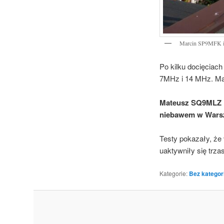
Marcin SP9MFK i 
Po kilku docięciac
7MHz i 14 MHz. Ma
Mateusz SQ9MLZ i 
niebawem w Warsz
Testy pokazały, że 
uaktywniły się trza
Kategorie:
Bez kategori