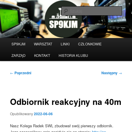
Przeskocz
do
Szuka
tekstu
Witamy na stronie klubu
krótkofalarskiego SP9KJM
Główne
SP9KJM
WARSZTAT
LINKI
CZŁONKOWIE
menu
ZARZĄD
KONTAKT
HISTORIA KLUBU
Nawigacja
←
Poprzedni
Następny
→
wpisu
Odbiornik reakcyjny na 40m
Opublikowany
2022-06-06
Nasz Kolega Radek SWL zbudował swój pierwszy odbiornik.
Jego szczegółowy opis znajduje się na stronie:
http://sp-